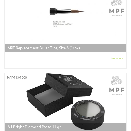
MPF Replacement Brush Tips, Size 8 (1/pk)
Raktáron!
MPF-113-1000
All-Bright Diamond Paste 11 gr.