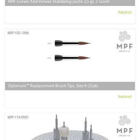
MPF Crown And Veneer Stabilizing paste 3,5 gr, 2 count
Raktáron!
MPF-102-1006
Optimum™ Replacement Brush Tips, Size 6 (2/pk)
Raktáron!
MPF-114-0001