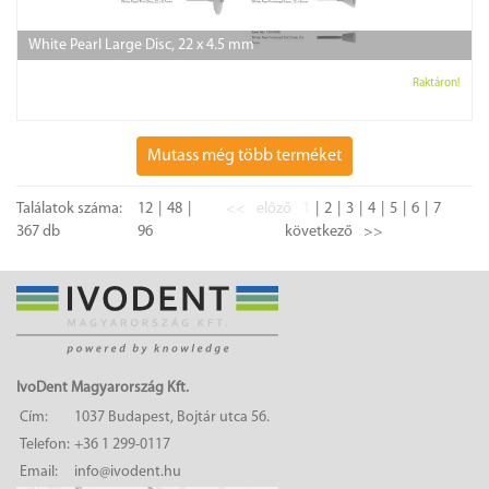
White Pearl Large Disc, 22 x 4.5 mm
Raktáron!
Mutass még több terméket
Találatok száma:
12
48
<<
előző
1
2
3
4
5
6
7
367 db
96
következő
>>
IvoDent Magyarország Kft.
Cím:
1037 Budapest, Bojtár utca 56.
Telefon:
+36 1 299-0117
Email:
info@ivodent.hu