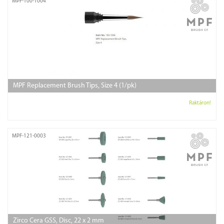
MPF-100-1004
MPF Replacement Brush Tips, Size 4 (1/pk)
Raktáron!
MPF-121-0003
Zirco Cera GSS, Disc, 22 x 2 mm