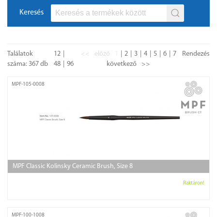
Keresés
Találatok
12
<<
előző
1
2
3
4
5
6
7
Rendezés
száma: 367 db
48
96
következő
>>
MPF-105-0008
MPF Classic Kolinsky Ceramic Brush, Size 8
Raktáron!
MPF-100-1008