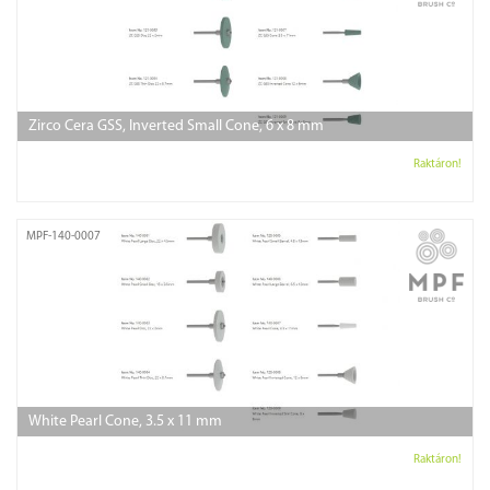
Zirco Cera GSS, Inverted Small Cone, 6 x 8 mm
Raktáron!
MPF-140-0007
White Pearl Cone, 3.5 x 11 mm
Raktáron!