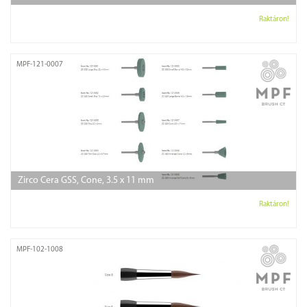
Raktáron!
MPF-121-0007
Zirco Cera GSS, Cone, 3.5 x 11 mm
Raktáron!
MPF-102-1008