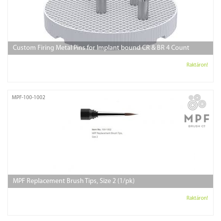
Custom Firing Metal Pins for Implant bound CR & BR 4 Count
Raktáron!
MPF-100-1002
MPF Replacement Brush Tips, Size 2 (1/pk)
Raktáron!