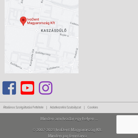
Általános Szolgáltatási Feltétele
Adatkezelési Szabályzat
Cookies
Minden ami Ivoclar egy helyen ...
© 2007-2023 IvoDent Magyarország Kft.
Minden jog fenntarva