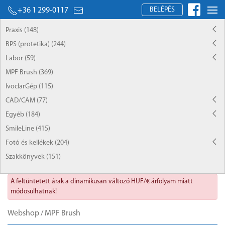
BELÉPÉS
+36 1 299-0117
Praxis (148)
BPS (protetika) (244)
Labor (59)
MPF Brush (369)
IvoclarGép (115)
CAD/CAM (77)
Egyéb (184)
SmileLine (415)
Fotó és kellékek (204)
Szakkönyvek (151)
A feltüntetett árak a dinamikusan változó HUF/€ árfolyam miatt
módosulhatnak!
Webshop
/
MPF Brush