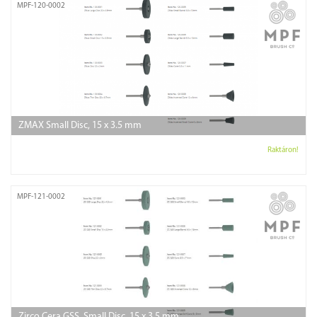
MPF-120-0002
ZMAX Small Disc, 15 x 3.5 mm
Raktáron!
MPF-121-0002
Zirco Cera GSS, Small Disc, 15 x 3.5 mm