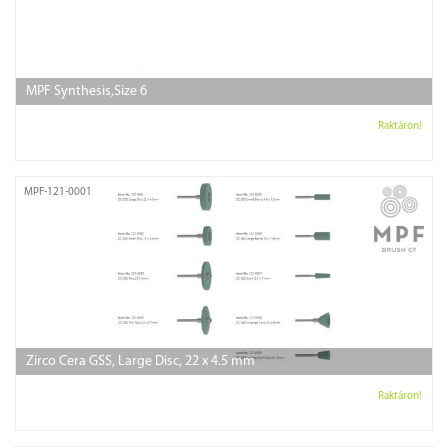
MPF Synthesis,Size 6
Raktáron!
MPF-121-0001
Zirco Cera GSS, Large Disc, 22 x 4.5 mm
Raktáron!