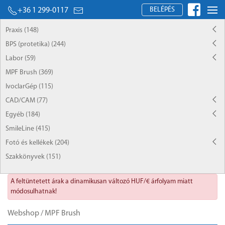
BELÉPÉS
+36 1 299-0117
Praxis (148)
BPS (protetika) (244)
Labor (59)
MPF Brush (369)
IvoclarGép (115)
CAD/CAM (77)
Egyéb (184)
SmileLine (415)
Fotó és kellékek (204)
Szakkönyvek (151)
A feltüntetett árak a dinamikusan változó HUF/€ árfolyam miatt
módosulhatnak!
Webshop
/
MPF Brush