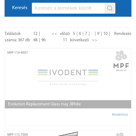
Keresés
Találatok
12
<<
előző
5
6
7
8
9
10
Rendezés
száma: 367 db
48
96
11
következő
>>
MPF-114-4007
Evolution Replacement Glass tray ,White
Rendelésre
MPF-115-7000