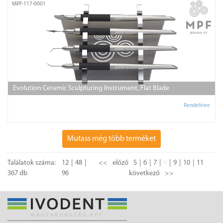
MPF-117-0001
Evolution Ceramic Sculpturing Instrument, Flat Blade
Rendelésre
Mutass még több terméket
Találatok száma:
12
48
<<
előző
5
6
7
8
9
10
11
367 db
96
következő
>>