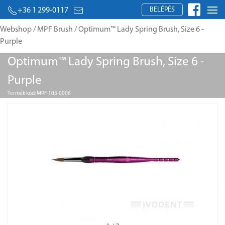
BELÉPÉS
+36 1 299-0117
Webshop
/
MPF Brush
/ Optimum™ Lady Spring Brush, Size 6 -
Purple
Optimum™ Lady Spring Brush, Size 6 -
Purple
Termék kód: MPF-103-0006