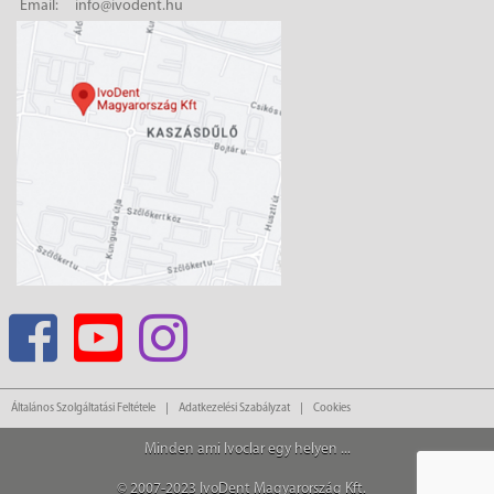
Email:
info@ivodent.hu
Általános Szolgáltatási Feltétele
Adatkezelési Szabályzat
Cookies
Minden ami Ivoclar egy helyen ...
© 2007-2023 IvoDent Magyarország Kft.