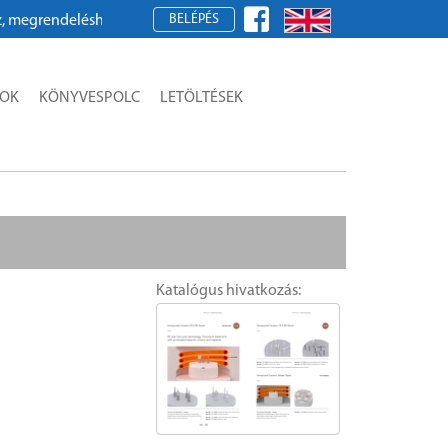
BELÉPÉS
grendeléshez kérjük, regisztráljon!
SOK
KÖNYVESPOLC
LETÖLTÉSEK
Katalógus hivatkozás: