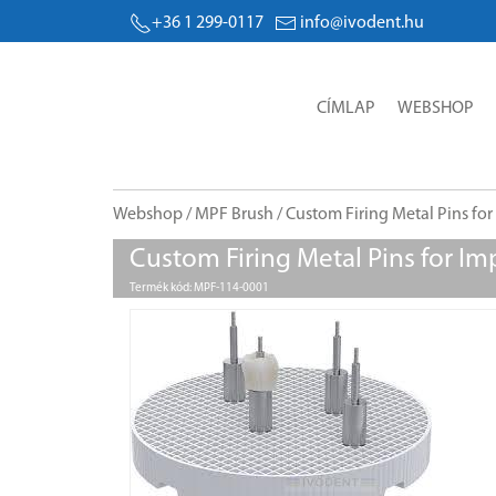
+36 1 299-0117
info@ivodent.hu
CÍMLAP
WEBSHOP
Webshop
/
MPF Brush
/ Custom Firing Metal Pins fo
Custom Firing Metal Pins for I
Termék kód: MPF-114-0001