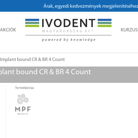
Árak, egyedi kedvezmények megjelenítéséhez, me
AKCIÓK
KURZU
r Implant bound CR & BR 4 Count
mplant bound CR & BR 4 Count
Termékleírás: