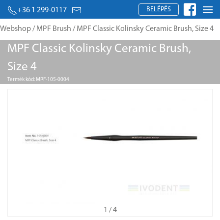
BELÉPÉS
+36 1 299-0117
Webshop
/
MPF Brush
/ MPF Classic Kolinsky Ceramic Brush, Size 4
MPF Classic Kolinsky Ceramic Brush,
Size 4
Termék kód: MPF-105-0004
1
/ 4