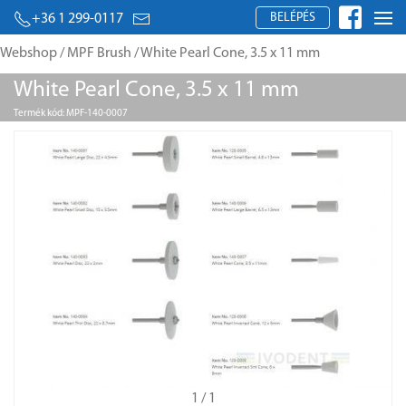
BELÉPÉS
+36 1 299-0117
Webshop
/
MPF Brush
/ White Pearl Cone, 3.5 x 11 mm
White Pearl Cone, 3.5 x 11 mm
Termék kód: MPF-140-0007
1
/ 1