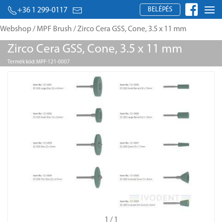
BELÉPÉS
+36 1 299-0117
Webshop
/
MPF Brush
/ Zirco Cera GSS, Cone, 3.5 x 11 mm
Zirco Cera GSS, Cone, 3.5 x 11 mm
Termék kód: MPF-121-0007
1
/ 1