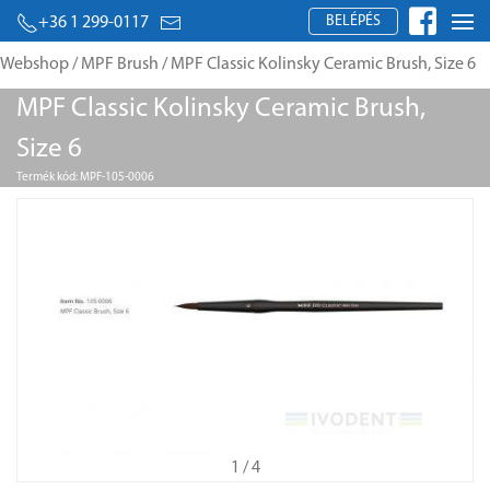
BELÉPÉS
+36 1 299-0117
Webshop
/
MPF Brush
/ MPF Classic Kolinsky Ceramic Brush, Size 6
MPF Classic Kolinsky Ceramic Brush,
Size 6
Termék kód: MPF-105-0006
1
/ 4