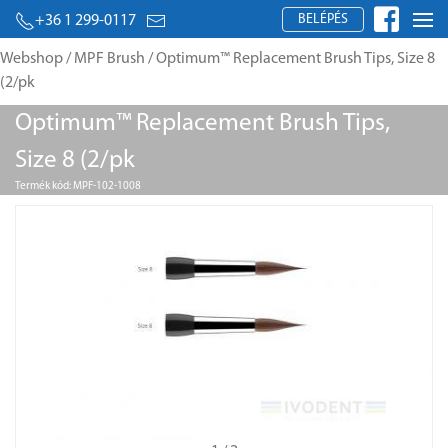
BELÉPÉS
+36 1 299-0117
Webshop
/
MPF Brush
/ Optimum™ Replacement Brush Tips, Size 8
(2/pk
Optimum™ Replacement Brush Tips,
Size 8 (2/pk
Termék kód: MPF-102-1008