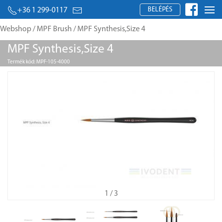
BELÉPÉS
+36 1 299-0117
Webshop
/
MPF Brush
/ MPF Synthesis,Size 4
MPF Synthesis,Size 4
Termék kód: MPF-105-4000
1
/ 3