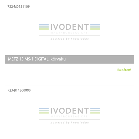
722-M0151109
METZ 15 MS-1 DIGITAL, körvaku
Raktáron!
723-B14300000