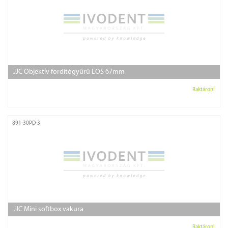
JJC Objektív fordítógyűrű EOS 67mm
Raktáron!
891-30PD-3
JJC Mini softbox vakura
Raktáron!