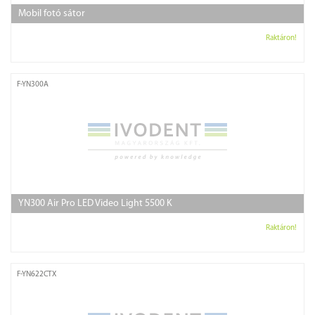
Mobil fotó sátor
Raktáron!
F-YN300A
YN300 Air Pro LED Video Light 5500 K
Raktáron!
F-YN622CTX