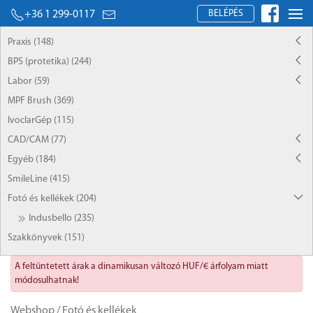
BELÉPÉS
+36 1 299-0117
Praxis (148)
BPS (protetika) (244)
Labor (59)
MPF Brush (369)
IvoclarGép (115)
CAD/CAM (77)
Egyéb (184)
SmileLine (415)
Fotó és kellékek (204)
Indusbello (235)
Szakkönyvek (151)
A feltüntetett árak a dinamikusan változó HUF/€ árfolyam miatt
módosulhatnak!
Webshop
/
Fotó és kellékek