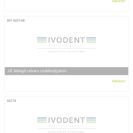
Raktáron!
891-60ST-6R
JJC lebegő szivacs csuklószíj piros
Raktáron!
66218