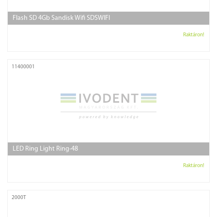
Flash SD 4Gb Sandisk Wifi SDSWIFI
Raktáron!
11400001
LED Ring Light Ring-48
Raktáron!
2000T