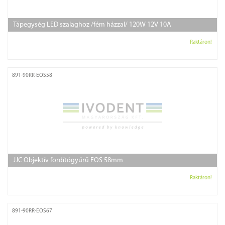
Tápegység LED szalaghoz /fém házzal/ 120W 12V 10A
Raktáron!
891-90RR-EOS58
JJC Objektív fordítógyűrű EOS 58mm
Raktáron!
891-90RR-EOS67