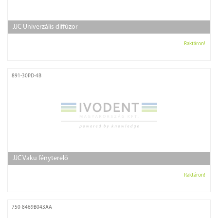
JJC Univerzális diffúzor
Raktáron!
891-30PD-4B
JJC Vaku fényterelő
Raktáron!
750-8469B043AA