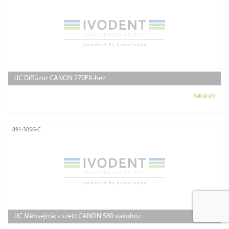
JJC Diffúzor CANON 270EX-hez
Raktáron!
891-30SG-C
JJC Méhsejtrács szett CANON 580 vakuhoz