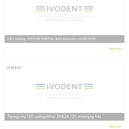
LED szalag, 5050,60 SMD/m, kétszeresen vízálló RGB
Raktáron!
VT-AC6101
Tápegység LED szalagokhoz 24W,2A,12V, műanyag ház
Raktáron!