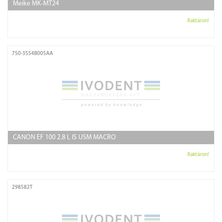
Meike MK-MT24
Raktáron!
750-3554B005AA
CANON EF 100 2.8 L IS USM MACRO
Raktáron!
298582T