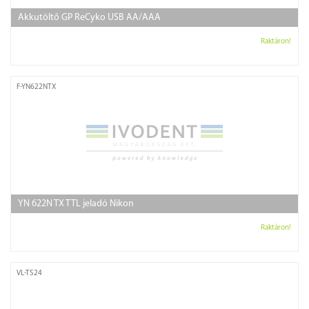
Akkutöltő GP ReCyko USB AA/AAA
Raktáron!
F-YN622NTX
YN 622N TX TTL jeladó Nikon
Raktáron!
VL-TS24