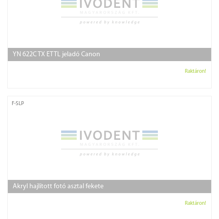
YN 622C TX ETTL jeladó Canon
Raktáron!
F-SLP
Akryl hajlított fotó asztal fekete
Raktáron!