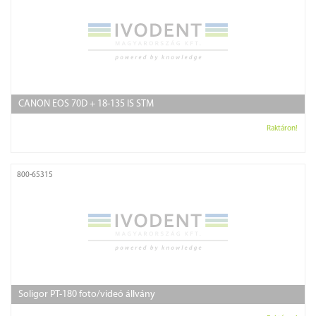
CANON EOS 70D + 18-135 IS STM
Raktáron!
800-65315
Soligor PT-180 foto/videó állvány