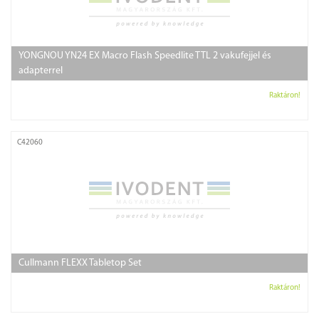
YONGNOU YN24 EX Macro Flash Speedlite TTL 2 vakufejjel és
adapterrel
Raktáron!
C42060
Cullmann FLEXX Tabletop Set
Raktáron!