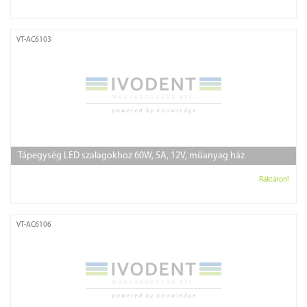
VT-AC6103
Tápegység LED szalagokhoz 60W, 5A, 12V, műanyag ház
Raktáron!
VT-AC6106