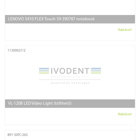
LENOVO S410 FLEX Touch 59-390787 notebook
Raktáron!
11300027/2
VL-120B LED Video Light (tölthető)
Raktáron!
891-30FC-26S