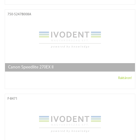
750-5247B008A
Canon Speedlite 270EX II
Raktáron!
F-8471