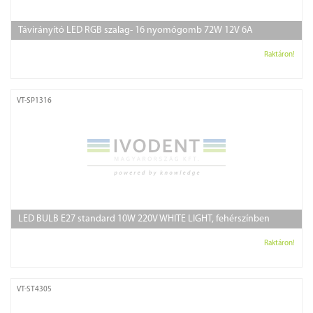
Távirányító LED RGB szalag- 16 nyomógomb 72W 12V 6A
Raktáron!
VT-SP1316
LED BULB E27 standard 10W 220V WHITE LIGHT, fehérszínben
Raktáron!
VT-ST4305