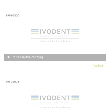
891-90GC-2
JJC Szürkekártya csomag
Raktáron!
891-30FC-2