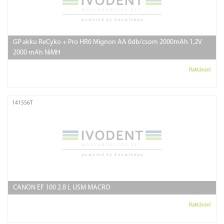
GP akku ReCyko + Pro HR6 Mignon AA 6db/csom 2000mAh 1,2V
2000 mAh NiMH
Raktáron!
141556T
CANON EF 100 2.8 L USM MACRO
Raktáron!