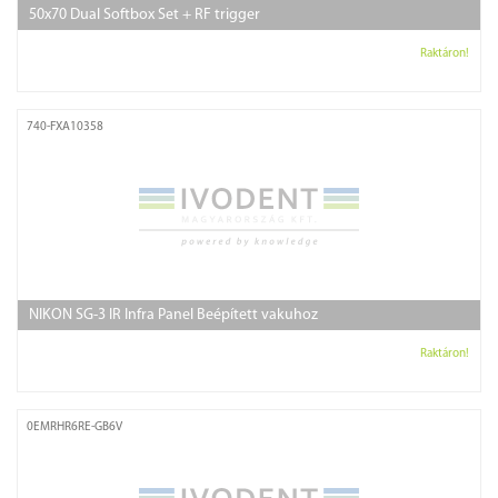
50x70 Dual Softbox Set + RF trigger
Raktáron!
740-FXA10358
NIKON SG-3 IR Infra Panel Beépített vakuhoz
Raktáron!
0EMRHR6RE-GB6V