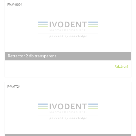
FMM-0004
Retractor 2 db transparens
Raktáron!
F-MMT24