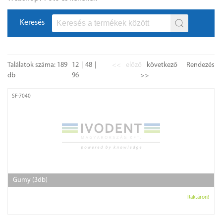
Keresés
Találatok száma: 189
12
48
<<
előző
következő
Rendezés
db
96
>>
SF-7040
Gumy (3db)
Raktáron!