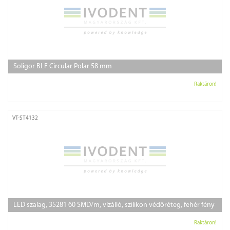
Soligor BLF Circular Polar 58 mm
Raktáron!
VT-ST4132
LED szalag, 35281 60 SMD/m, vízálló, szilikon védőréteg, fehér fény
Raktáron!