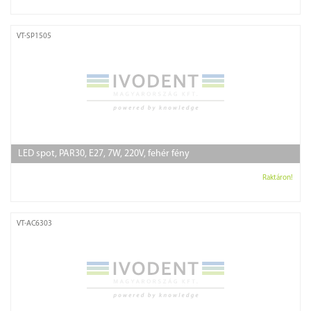
VT-SP1505
LED spot, PAR30, E27, 7W, 220V, fehér fény
Raktáron!
VT-AC6303