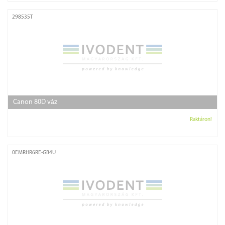
298535T
Canon 80D váz
Raktáron!
0EMRHR6RE-GB4U