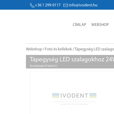
+36 1 299-0117
info@ivodent.hu
CÍMLAP
WEBSHOP
Webshop
/
Fotó és kellékek
/ Tápegység LED szalag
Tápegység LED szalagokhoz 24
Termék kód: VT-AC6101