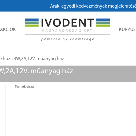
Árak, egyedi kedvezmények megjelenítéséhez
AKCIÓK
KURZU
okhoz 24W,2A,12V, műanyag ház
W,2A,12V, műanyag ház
Termékleírás: