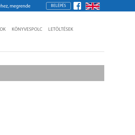
BELÉPÉS
, megrendeléshez kérjük, regisztráljon!
SOK
KÖNYVESPOLC
LETÖLTÉSEK