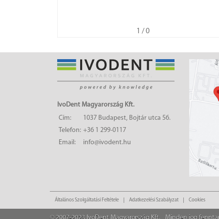
1
/ 0
IvoDent Magyarország Kft.
Cím:
1037 Budapest, Bojtár utca 56.
Telefon:
+36 1 299-0117
Email:
info@ivodent.hu
Általános Szolgáltatási Feltétele
Adatkezelési Szabályzat
Cookies
© 2007-2023 IvoDent Magyarország Kft.
Minden jog fennta