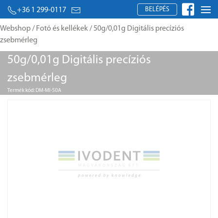
BELÉPÉS
+36 1 299-0117
Webshop
/
Fotó és kellékek
/ 50g/0,01g Digitális precíziós
zsebmérleg
50g/0,01g Digitális precíziós
zsebmérleg
Termék kód: DM-MI-50A