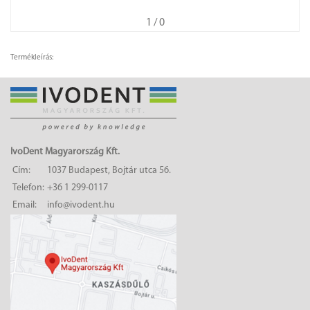
1
/ 0
Termékleírás:
IvoDent Magyarország Kft.
Cím:
1037 Budapest, Bojtár utca 56.
Telefon:
+36 1 299-0117
Email:
info@ivodent.hu