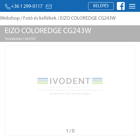
BELÉPÉS
+36 1 299-0117
Webshop
/
Fotó és kellékek
/ EIZO COLOREDGE CG243W
EIZO COLOREDGE CG243W
Termék kód: 136376T
1
/ 0