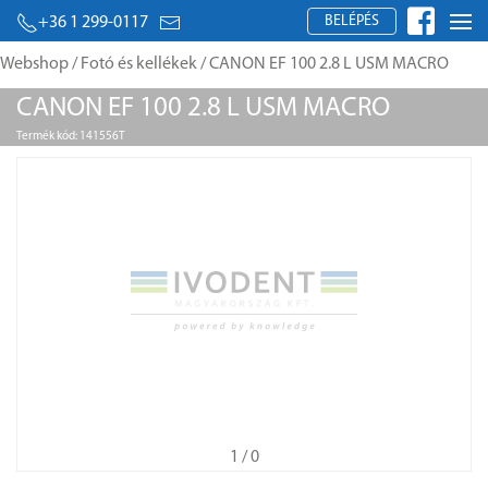
BELÉPÉS
+36 1 299-0117
Webshop
/
Fotó és kellékek
/ CANON EF 100 2.8 L USM MACRO
CANON EF 100 2.8 L USM MACRO
Termék kód: 141556T
1
/ 0