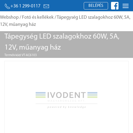
BELÉPÉS
+36 1 299-0117
Webshop
/
Fotó és kellékek
/ Tápegység LED szalagokhoz 60W, 5A,
12V, műanyag ház
Tápegység LED szalagokhoz 60W, 5A,
12V, műanyag ház
Termék kód: VT-AC6103