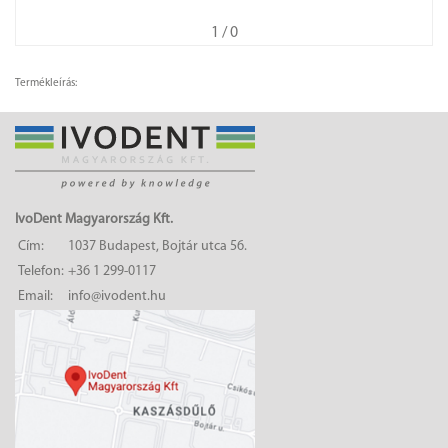
1
/ 0
Termékleírás:
IvoDent Magyarország Kft.
Cím:
1037 Budapest, Bojtár utca 56.
Telefon:
+36 1 299-0117
Email:
info@ivodent.hu