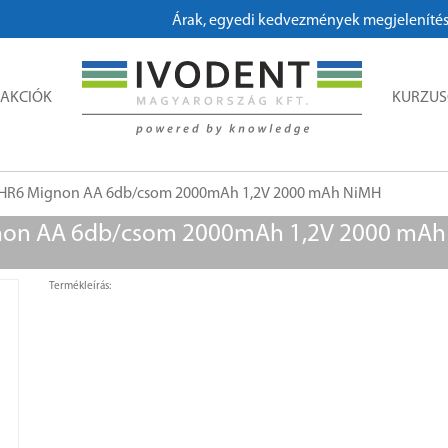
Árak, egyedi kedvezmények megjelenítéséhez
AKCIÓK
KURZU
o HR6 Mignon AA 6db/csom 2000mAh 1,2V 2000 mAh NiMH
gnon AA 6db/csom 2000mAh 1,2V 2000 mA
Termékleírás: