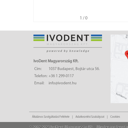
1
/ 0
IvoDent Magyarország Kft.
Cím:
1037 Budapest, Bojtár utca 56.
Telefon:
+36 1 299-0117
Email:
info@ivodent.hu
Általános Szolgáltatási Feltétele
Adatkezelési Szabályzat
Cookies
© 2007-2023 IvoDent Magyarország Kft.
Minden jog fennta