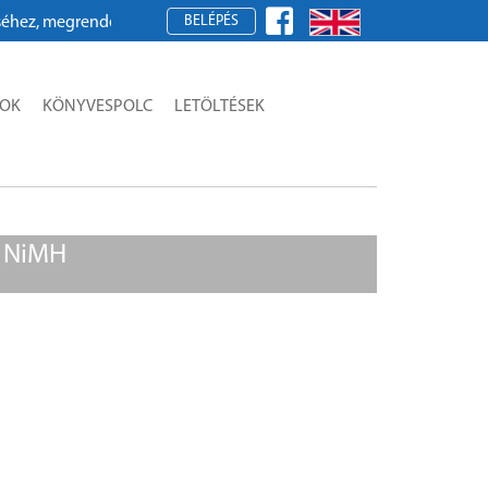
BELÉPÉS
, megrendeléshez kérjük, regisztráljon!
SOK
KÖNYVESPOLC
LETÖLTÉSEK
h NiMH