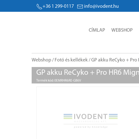
+36 1 299-0117
info@ivodent.hu
CÍMLAP
WEBSHOP
Webshop
/
Fotó és kellékek
/ GP akku ReCyko + Pr
GP akku ReCyko + Pro HR6 Mi
Termék kód: 0EMRHR6RE-GB6V