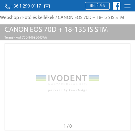
BELÉPÉS
+36 1 299-0117
Webshop
/
Fotó és kellékek
/ CANON EOS 70D + 18-135 IS STM
CANON EOS 70D + 18-135 IS STM
Termék kód: 750-8469B043AA
1
/ 0