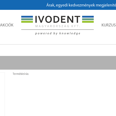
Árak, egyedi kedvezmények megjelenítéséh
AKCIÓK
KURZU
Termékleírás: