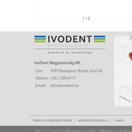
1
/ 0
IvoDent Magyarország Kft.
Cím:
1037 Budapest, Bojtár utca 56.
Telefon:
+36 1 299-0117
Email:
info@ivodent.hu
Általános Szolgáltatási Feltétele
Adatkezelési Szabályzat
Cookies
© 2007-2023 IvoDent Magyarország Kft.
Minden jog fennta