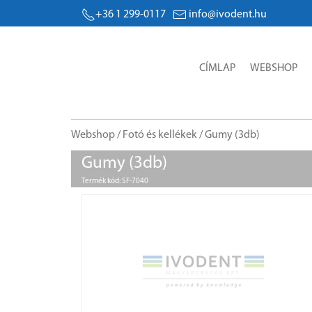
+36 1 299-0117
info@ivodent.hu
CÍMLAP
WEBSHOP
Webshop
/
Fotó és kellékek
/ Gumy (3db)
Gumy (3db)
Termék kód: SF-7040