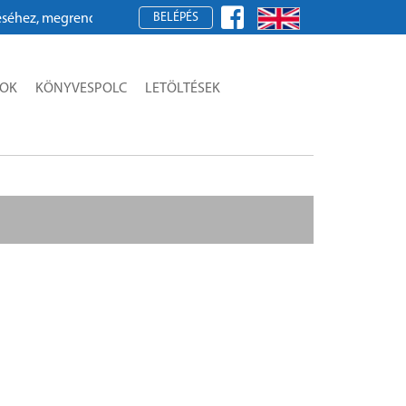
BELÉPÉS
ez, megrendeléshez kérjük, regisztráljon!
SOK
KÖNYVESPOLC
LETÖLTÉSEK