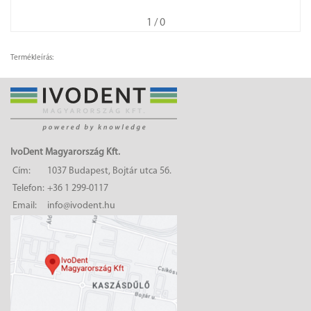
1
/ 0
Termékleírás:
IvoDent Magyarország Kft.
Cím:
1037 Budapest, Bojtár utca 56.
Telefon:
+36 1 299-0117
Email:
info@ivodent.hu