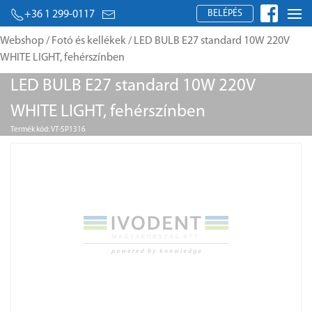
BELÉPÉS
+36 1 299-0117
Webshop
/
Fotó és kellékek
/ LED BULB E27 standard 10W 220V
WHITE LIGHT, fehérszínben
LED BULB E27 standard 10W 220V
WHITE LIGHT, fehérszínben
Termék kód: VT-SP1316