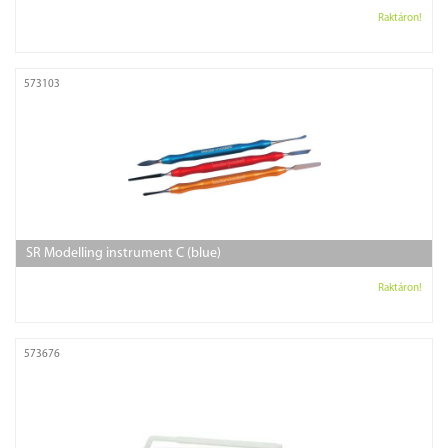
Raktáron!
573103
SR Modelling instrument C (blue)
Raktáron!
573676