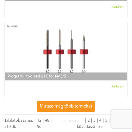
Raktáron!
689044
PrograMill tool red g1.0 for PM3/5
Raktáron!
Mutass még több terméket
Találatok száma:
12
48
<<
előző
1
2
3
4
5
6
7
510 db
96
következő
>>