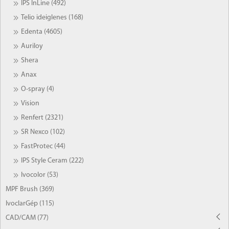
IPS InLine (492)
Telio ideiglenes (168)
Edenta (4605)
Auriloy
Shera
Anax
O-spray (4)
Vision
Renfert (2321)
SR Nexco (102)
FastProtec (44)
IPS Style Ceram (222)
Ivocolor (53)
MPF Brush (369)
IvoclarGép (115)
CAD/CAM (77)