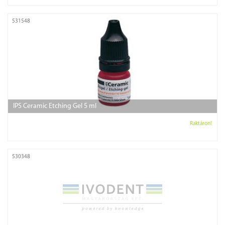
531548
IPS Ceramic Etching Gel 5 ml
Raktáron!
530348