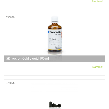
Raktáron!
550080
SR Ivocron Cold Liquid 100 ml
Raktáron!
573098