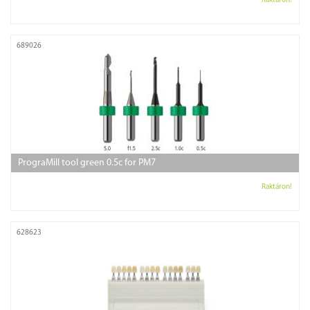
Raktáron!
689026
PrograMill tool green 0.5c for PM7
Raktáron!
628623