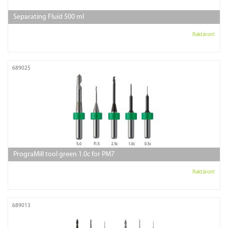
Separating Fluid 500 ml
Raktáron!
689025
PrograMill tool green 1.0c for PM7
Raktáron!
689013