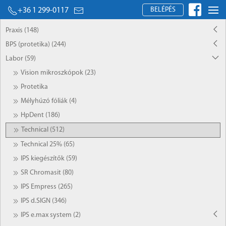
BELÉPÉS
+36 1 299-0117
Praxis (148)
BPS (protetika) (244)
Labor (59)
Vision mikroszkópok (23)
Protetika
Mélyhúzó fóliák (4)
HpDent (186)
Technical (512)
Technical 25% (65)
IPS kiegészítők (59)
SR Chromasit (80)
IPS Empress (265)
IPS d.SIGN (346)
IPS e.max system (2)