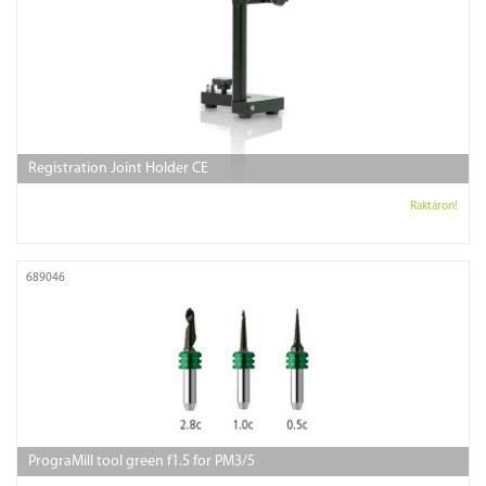
Registration Joint Holder CE
Raktáron!
689046
PrograMill tool green f1.5 for PM3/5