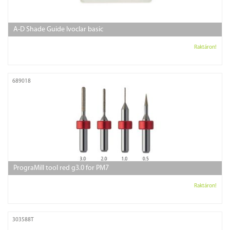
A-D Shade Guide Ivoclar basic
Raktáron!
689018
PrograMill tool red g3.0 for PM7
Raktáron!
303588T