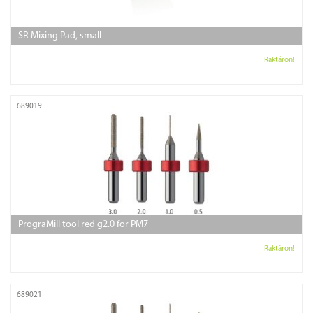
SR Mixing Pad, small
Raktáron!
689019
PrograMill tool red g2.0 for PM7
Raktáron!
689021