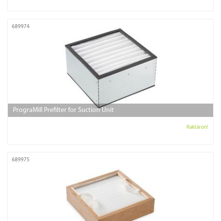
689974
PrograMill Prefilter for Suction Unit
Raktáron!
689975