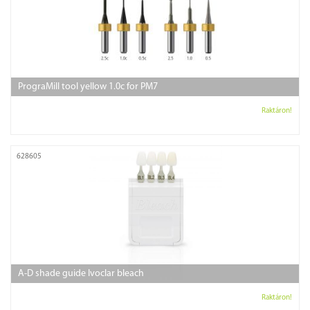
PrograMill tool yellow 1.0c for PM7
Raktáron!
628605
A-D shade guide Ivoclar bleach
Raktáron!