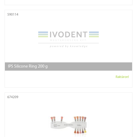
590114
IPS Silicone Ring 200 g
Raktáron!
674209