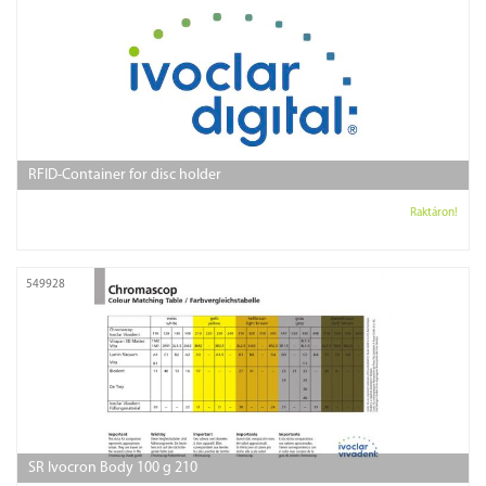
RFID-Container for disc holder
Raktáron!
549928
SR Ivocron Body 100 g 210