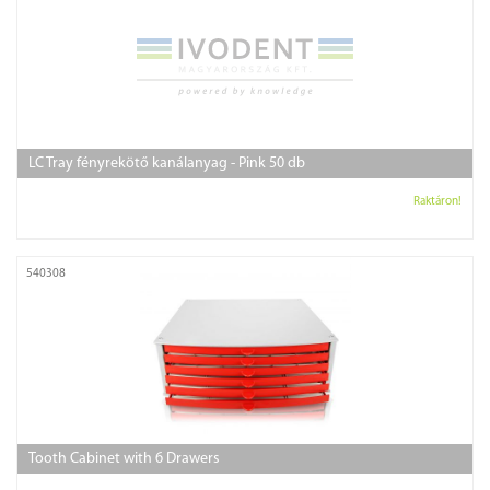
LC Tray fényrekötő kanálanyag - Pink 50 db
Raktáron!
540308
Tooth Cabinet with 6 Drawers