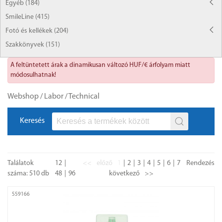
Egyéb (184)
SmileLine (415)
Fotó és kellékek (204)
Szakkönyvek (151)
A feltüntetett árak a dinamikusan változó HUF/€ árfolyam miatt
módosulhatnak!
Webshop
/
Labor
/
Technical
Keresés
Találatok
12
<<
előző
1
2
3
4
5
6
7
Rendezés
száma: 510 db
48
96
következő
>>
559166