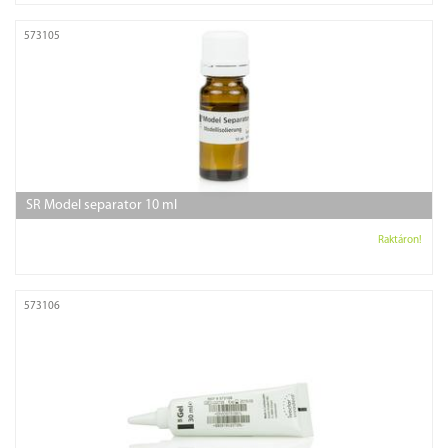
573105
SR Model separator 10 ml
Raktáron!
573106