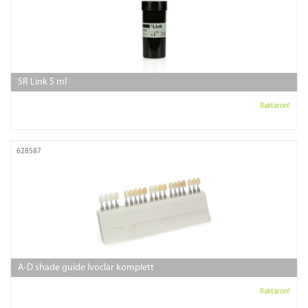
SR Link 5 ml
Raktáron!
628587
A-D shade guide Ivoclar komplett
Raktáron!