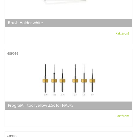
Brush Holder white
Raktáron!
689036
PrograMill tool yellow 2.5c for PM3/5
Raktáron!
689038