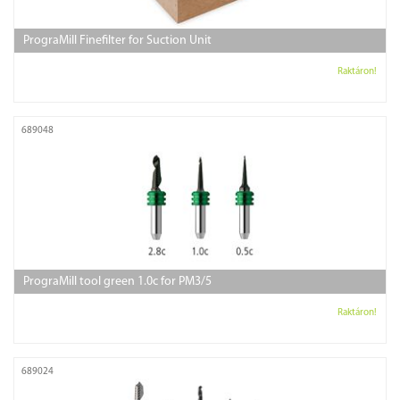
PrograMill Finefilter for Suction Unit
Raktáron!
689048
PrograMill tool green 1.0c for PM3/5
Raktáron!
689024