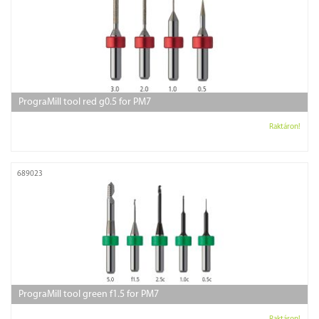
PrograMill tool red g0.5 for PM7
Raktáron!
689023
PrograMill tool green f1.5 for PM7