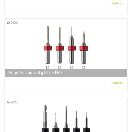
Raktáron!
689020
PrograMill tool red g1.0 for PM7
Raktáron!
689027