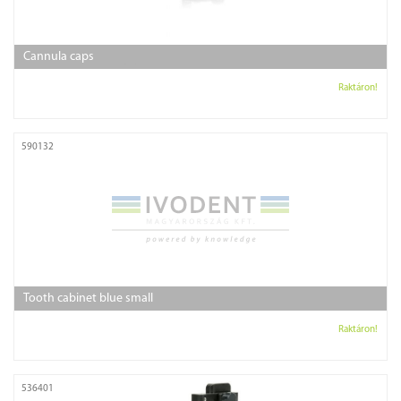
Cannula caps
Raktáron!
590132
Tooth cabinet blue small
Raktáron!
536401