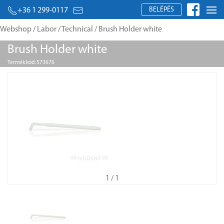
BELÉPÉS
+36 1 299-0117
Webshop
/
Labor
/
Technical
/ Brush Holder white
Brush Holder white
Termék kód: 573676
1
/ 1