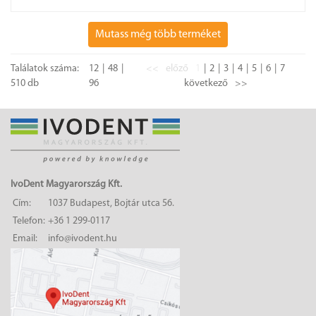
Mutass még több terméket
Találatok száma:
12
48
<<
előző
1
2
3
4
5
6
7
510 db
96
következő
>>
IvoDent Magyarország Kft.
Cím:
1037 Budapest, Bojtár utca 56.
Telefon:
+36 1 299-0117
Email:
info@ivodent.hu