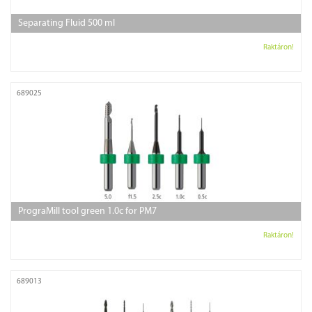
Separating Fluid 500 ml
Raktáron!
689025
PrograMill tool green 1.0c for PM7
Raktáron!
689013