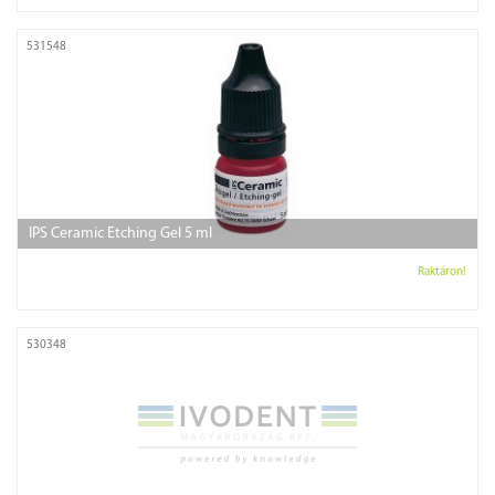
531548
IPS Ceramic Etching Gel 5 ml
Raktáron!
530348