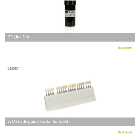
SR Link 5 ml
Raktáron!
628587
A-D shade guide Ivoclar komplett
Raktáron!