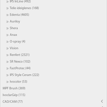
IPS InLine (492)
Telio ideiglenes (168)
Edenta (4605)
Auriloy
Shera
Anax
O-spray (4)
Vision
Renfert (2321)
SR Nexco (102)
FastProtec (44)
IPS Style Ceram (222)
Ivocolor (53)
MPF Brush (369)
IvoclarGép (115)
CAD/CAM (77)