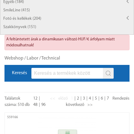
Egyéb (184)
SmileLine (415)
Fotó és kellékek (204)
Szakkönyvek (151)
A feltüntetett árak a dinamikusan változó HUF/€ árfolyam miatt
módosulhatnak!
Webshop
/
Labor
/
Technical
Keresés
Találatok
12
<<
előző
1
2
3
4
5
6
7
Rendezés
száma: 510 db
48
96
következő
>>
559166