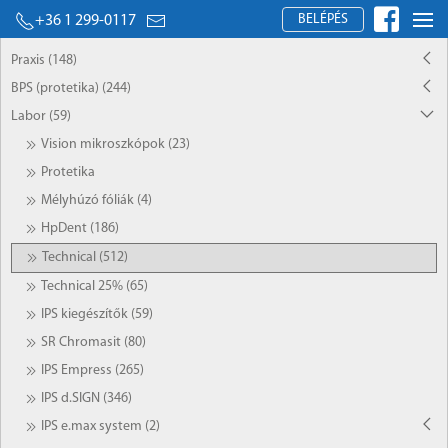
BELÉPÉS
+36 1 299-0117
Praxis (148)
BPS (protetika) (244)
Labor (59)
Vision mikroszkópok (23)
Protetika
Mélyhúzó fóliák (4)
HpDent (186)
Technical (512)
Technical 25% (65)
IPS kiegészítők (59)
SR Chromasit (80)
IPS Empress (265)
IPS d.SIGN (346)
IPS e.max system (2)