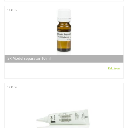
573105
SR Model separator 10 ml
Raktáron!
573106