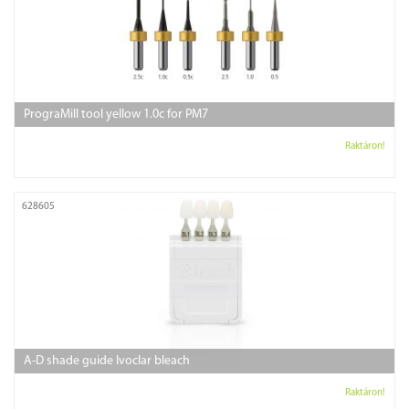
PrograMill tool yellow 1.0c for PM7
Raktáron!
628605
A-D shade guide Ivoclar bleach
Raktáron!