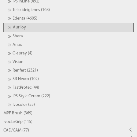
IPS InLine (492)
Telio ideiglenes (168)
Edenta (4605)
Auriloy
Shera
Anax
O-spray (4)
Vision
Renfert (2321)
SR Nexco (102)
FastProtec (44)
IPS Style Ceram (222)
Ivocolor (53)
MPF Brush (369)
IvoclarGép (115)
CAD/CAM (77)