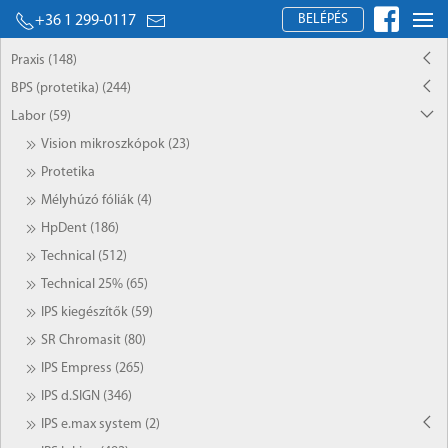
BELÉPÉS
+36 1 299-0117
Praxis (148)
BPS (protetika) (244)
Labor (59)
Vision mikroszkópok (23)
Protetika
Mélyhúzó fóliák (4)
HpDent (186)
Technical (512)
Technical 25% (65)
IPS kiegészítők (59)
SR Chromasit (80)
IPS Empress (265)
IPS d.SIGN (346)
IPS e.max system (2)