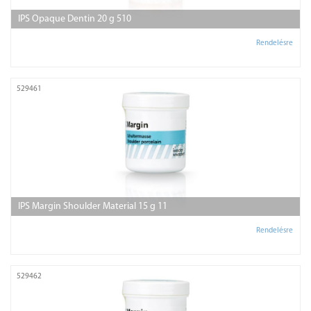
IPS Opaque Dentin 20 g 510
Rendelésre
529461
IPS Margin Shoulder Material 15 g 11
Rendelésre
529462