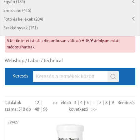
Egyéb (184)
SmileLine (415)
Fotó és kellékek (204)
Szakkönyvek (151)
A feltüntetett árak a dinamikusan változó HUF/€ árfolyam miatt
módosulhatnak!
Webshop
/
Labor
/
Technical
Keresés
Találatok
12
<<
előző
3
4
5
6
7
8
9
Rendezés
száma: 510 db
48
96
következő
>>
529427