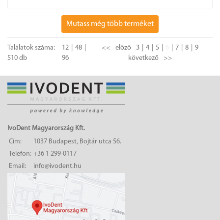
Mutass még több terméket
Találatok száma:
12
48
<<
előző
3
4
5
6
7
8
9
510 db
96
következő
>>
IvoDent Magyarország Kft.
Cím:
1037 Budapest, Bojtár utca 56.
Telefon:
+36 1 299-0117
Email:
info@ivodent.hu