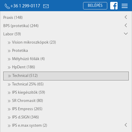
BELÉPÉS
+36 1 299-0117
Praxis (148)
BPS (protetika) (244)
Labor (59)
Vision mikroszkópok (23)
Protetika
Mélyhúzó fóliák (4)
HpDent (186)
Technical (512)
Technical 25% (65)
IPS kiegészítők (59)
SR Chromasit (80)
IPS Empress (265)
IPS d.SIGN (346)
IPS e.max system (2)