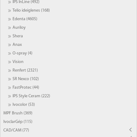
IPS InLine (492)
Telio ideiglenes (168)
Edenta (4605)
Auriloy
Shera
Anax
O-spray (4)
Vision
Renfert (2321)
SR Nexco (102)
FastProtec (44)
IPS Style Ceram (222)
Ivocolor (53)
MPF Brush (369)
IvoclarGép (115)
CAD/CAM (77)