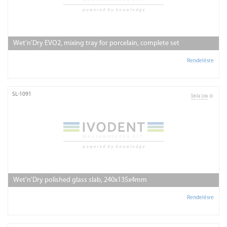
Wet'n'Dry EVO2, mixing tray for porcelain, complete set
Rendelésre
SL-1091
Wet'n'Dry polished glass slab, 240x135x4mm
Rendelésre