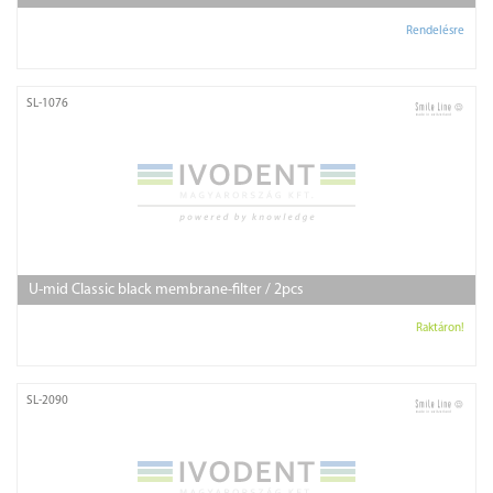
Rendelésre
SL-1076
U-mid Classic black membrane-filter / 2pcs
Raktáron!
SL-2090