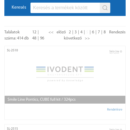
Keresés
Találatok
12
<<
előző
2
3
4
5
6
7
8
Rendezés
száma: 414 db
48
96
következő
>>
SL-2510
Smile Line Pontics, CUBE full kit / 324pcs
Rendelésre
SL-2515