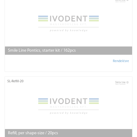
Smile Line Pontics, starter kit / 162pcs
Rendelésre
SL-Refill-20
Refill, per shape-size / 20pcs