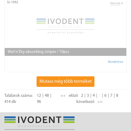
SL-1092
Wet'n'Dry absorbing stripes / 10pcs
Rendelésre
Mutass még több terméket
Találatok száma:
12
48
<<
előző
2
3
4
5
6
7
8
414 db
96
következő
>>