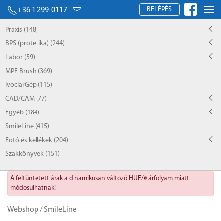
BELÉPÉS
+36 1 299-0117
Praxis (148)
BPS (protetika) (244)
Labor (59)
MPF Brush (369)
IvoclarGép (115)
CAD/CAM (77)
Egyéb (184)
SmileLine (415)
Fotó és kellékek (204)
Szakkönyvek (151)
A feltüntetett árak a dinamikusan változó HUF/€ árfolyam miatt
módosulhatnak!
Webshop
/
SmileLine