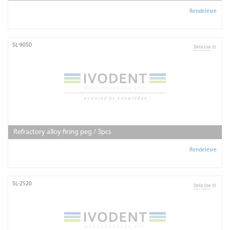
Rendelésre
SL-9050
Refractory alloy firing peg / 3pcs
Rendelésre
SL-2520