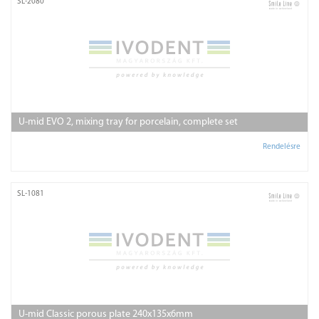
SL-2080
U-mid EVO 2, mixing tray for porcelain, complete set
Rendelésre
SL-1081
U-mid Classic porous plate 240x135x6mm