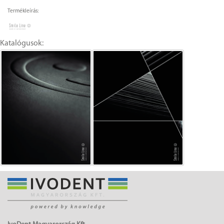
Termékleírás:
Katalógusok: