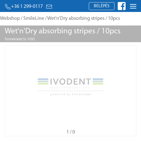
BELÉPÉS
+36 1 299-0117
Webshop
/
SmileLine
/ Wet'n'Dry absorbing stripes / 10pcs
Wet'n'Dry absorbing stripes / 10pcs
Termék kód: SL-1092
1
/ 0