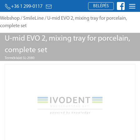
BELÉPÉS
+36 1 299-0117
Webshop
/
SmileLine
/ U-mid EVO 2, mixing tray for porcelain,
complete set
U-mid EVO 2, mixing tray for porcelain,
complete set
Termék kód: SL-2080