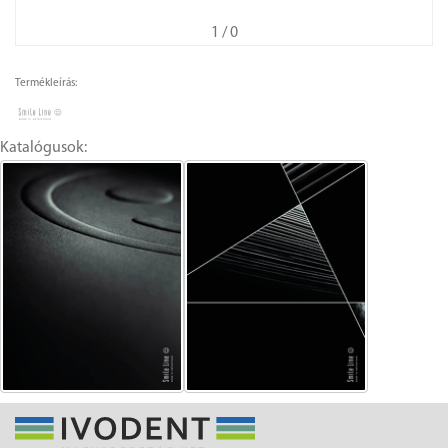
1
/ 0
Termékleírás:
Katalógusok: