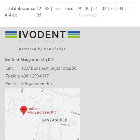
Találatok száma:
12
48
<<
előző
29
30
31
32
33
34
35
414 db
96
következő
>>
IvoDent Magyarország Kft.
Cím:
1037 Budapest, Bojtár utca 56.
Telefon:
+36 1 299-0117
Email:
info@ivodent.hu