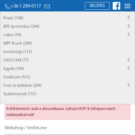
BELÉPÉS
+36 1 299-0117
Praxis (148)
BPS (protetika) (244)
Labor (59)
MPF Brush (369)
IvoclarGép (115)
CAD/CAM (77)
Egyéb (184)
SmileLine (415)
Fotó és kellékek (204)
Szakkönyvek (151)
A feltüntetett árak a dinamikusan változó HUF/€ árfolyam miatt
módosulhatnak!
Webshop
/
SmileLine