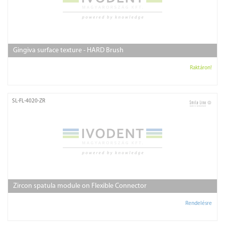
Gingiva surface texture - HARD Brush
Raktáron!
SL-FL-4020-ZR
Zircon spatula module on Flexible Connector
Rendelésre