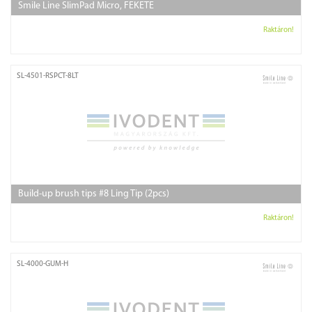
Smile Line SlimPad Micro, FEKETE
Raktáron!
SL-4501-RSPCT-8LT
Build-up brush tips #8 Ling Tip (2pcs)
Raktáron!
SL-4000-GUM-H