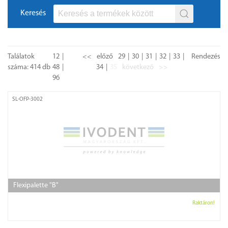
Keresés
Találatok
12
<<
előző
29
30
31
32
33
Rendezés
száma: 414 db
48
34
35
következő
>>
96
SL-OFP-3002
Flexipalette "B"
Raktáron!