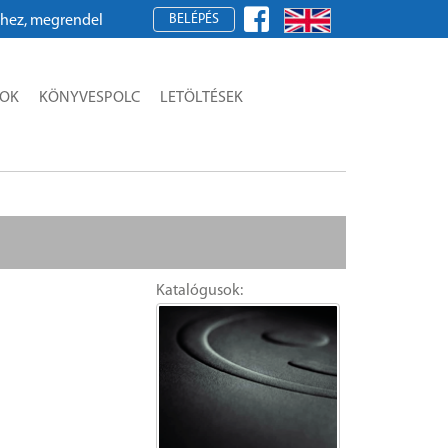
BELÉPÉS
 megrendeléshez kérjük, regisztráljon!
SOK
KÖNYVESPOLC
LETÖLTÉSEK
Katalógusok: