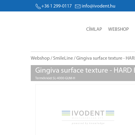
+36 1 299-0117
info@ivodent.hu
CÍMLAP
WEBSHOP
Webshop
/
SmileLine
/ Gingiva surface texture - HA
Gingiva surface texture - HARD
Termék kód: SL-4000-GUM-H