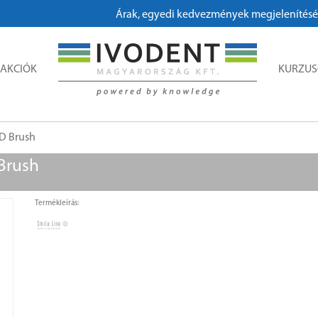
Árak, egyedi kedvezmények megjelenítéséhez,
AKCIÓK
KURZU
RD Brush
 Brush
Termékleírás: