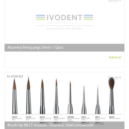
Alumina firing pegs 3mm / 12pcs
Raktáron!
SL-4100-XLT
Brush tip #8-LT module - stainless steel connection