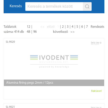
Keresés
Találatok
12
<<
előző
1
2
3
4
5
6
7
Rendezés
száma: 414 db
48
96
következő
>>
SL-9020
Alumina firing pegs 2mm / 12pcs
Raktáron!
SL-9021