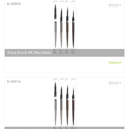
SL-4200-8
N.era brush #8, Macchiato
Raktáron!
SL-4201-6