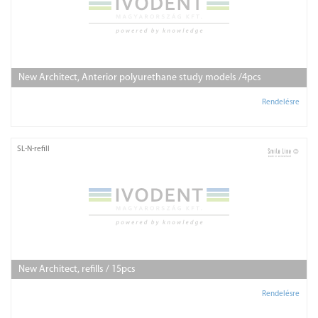
New Architect, Anterior polyurethane study models /4pcs
Rendelésre
SL-N-refill
New Architect, refills / 15pcs
Rendelésre