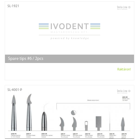
SL-1921
Spare tips #6 / 2pcs
Raktáron!
SL-4001-P