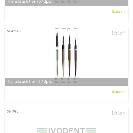
N.era brush tips #6 / 2pcs
Raktáron!
SL-4201-1
N.era brush tips #1 / 2pcs
Raktáron!
SL-1090