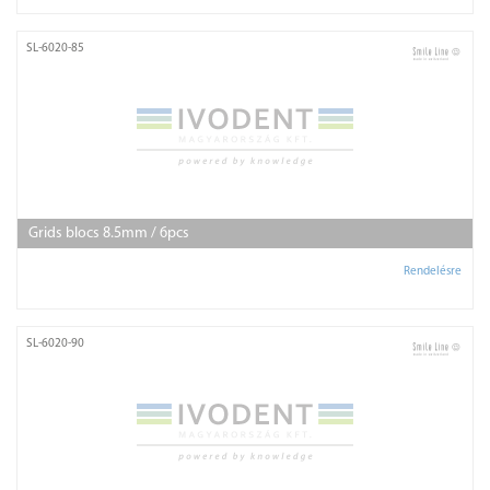
SL-6020-85
Grids blocs 8.5mm / 6pcs
Rendelésre
SL-6020-90