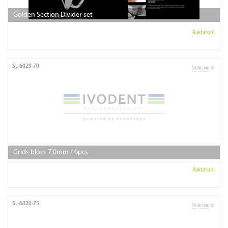
Golden Section Divider set
Raktáron!
SL-6020-70
Grids blocs 7.0mm / 6pcs
Raktáron!
SL-6020-75