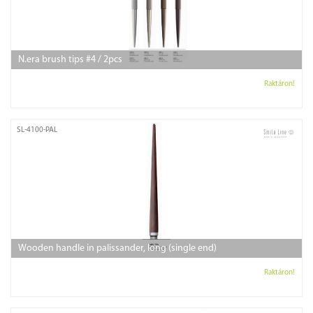
N.era brush tips #4 / 2pcs
Raktáron!
SL-4100-PAL
Wooden handle in palissander, long (single end)
Raktáron!