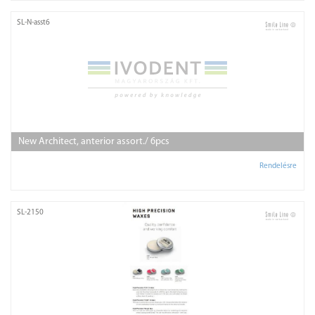
SL-N-asst6
New Architect, anterior assort./ 6pcs
Rendelésre
SL-2150