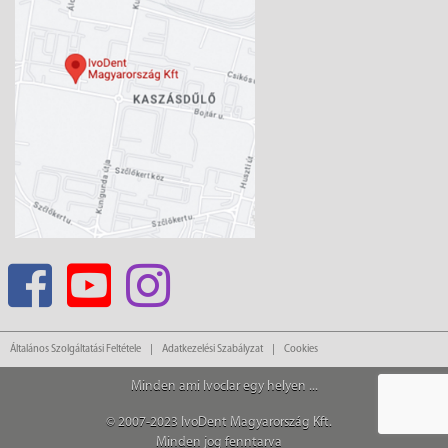
Általános Szolgáltatási Feltétele
Adatkezelési Szabályzat
Cookies
Minden ami Ivoclar egy helyen ...
© 2007-2023 IvoDent Magyarország Kft.
Minden jog fenntarva