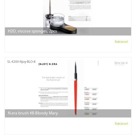
H2O, viscose sponges, 2pcs
Raktáron!
SL-4200-Njoy-BLO-8
N.era brush #8-Bloody Mary
Raktáron!