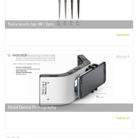
N.era brush tips #8 / 2pcs
Raktáron!
SL- 6600 MDP
Mobil Dental Photography
Raktáron!