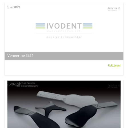
SL-2600/1
Veneerme SET1
Raktáron!
SL-FP-3001