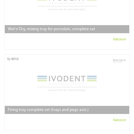
Wet'n'Dry, mixing tray for porcelain, complete set
Raktáron!
SL-9010
Firing tray complete set (trays and pegs asst.)
Raktáron!