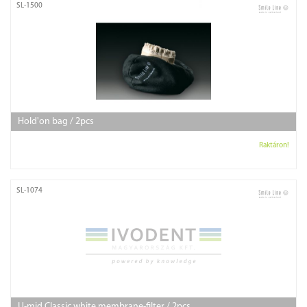
SL-1500
Hold'on bag / 2pcs
Raktáron!
SL-1074
U-mid Classic white membrane-filter / 2pcs