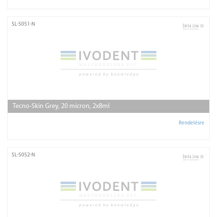
SL-5051-N
Tecno-Skin Grey, 20 micron, 2x8ml
Rendelésre
SL-5052-N