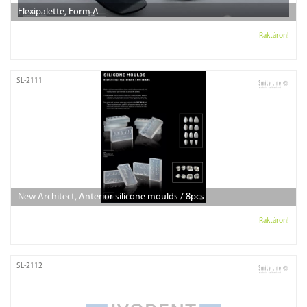
Flexipalette, Form A
Raktáron!
SL-2111
New Architect, Anterior silicone moulds / 8pcs
Raktáron!
SL-2112