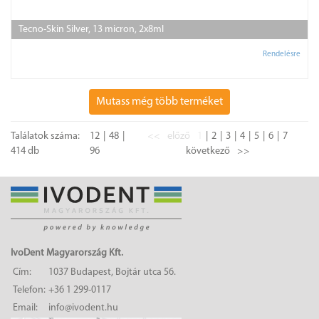
Tecno-Skin Silver, 13 micron, 2x8ml
Rendelésre
Mutass még több terméket
Találatok száma:
12
48
<<
előző
1
2
3
4
5
6
7
414 db
96
következő
>>
IvoDent Magyarország Kft.
Cím:
1037 Budapest, Bojtár utca 56.
Telefon:
+36 1 299-0117
Email:
info@ivodent.hu