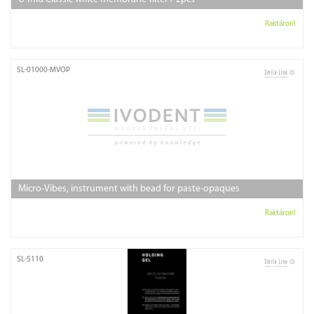
Raktáron!
SL-01000-MVOP
Micro-Vibes, instrument with bead for paste-opaques
Raktáron!
SL-5110