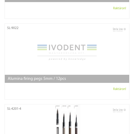
Raktáron!
SL-9022
Alumina firing pegs 5mm / 12pcs
Raktáron!
SL-4201-4