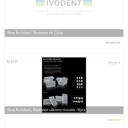
New Architect, Posterior kit Cube
Rendelésre
SL-2121
New Architect, Posterior silicone moulds /4pcs
Raktáron!