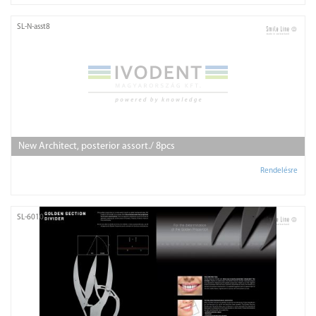
SL-N-asst8
New Architect, posterior assort./ 8pcs
Rendelésre
SL-6010