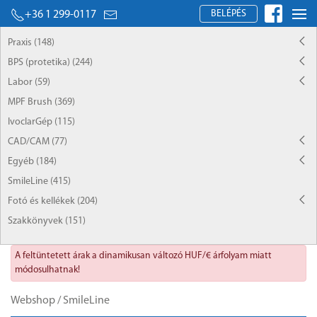
BELÉPÉS
+36 1 299-0117
Praxis (148)
BPS (protetika) (244)
Labor (59)
MPF Brush (369)
IvoclarGép (115)
CAD/CAM (77)
Egyéb (184)
SmileLine (415)
Fotó és kellékek (204)
Szakkönyvek (151)
A feltüntetett árak a dinamikusan változó HUF/€ árfolyam miatt
módosulhatnak!
Webshop
/
SmileLine