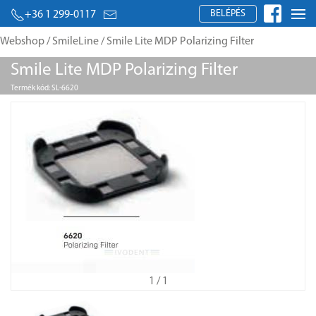
BELÉPÉS
+36 1 299-0117
Webshop
/
SmileLine
/ Smile Lite MDP Polarizing Filter
Smile Lite MDP Polarizing Filter
Termék kód: SL-6620
1
/ 1