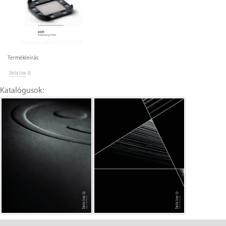
Termékleírás:
Katalógusok: