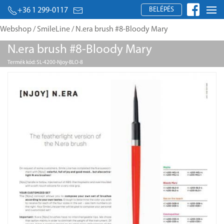
BELÉPÉS
+36 1 299-0117
Webshop
/
SmileLine
/ N.era brush #8-Bloody Mary
N.era brush #8-Bloody Mary
Termék kód: SL-4200-Njoy-BLO-8