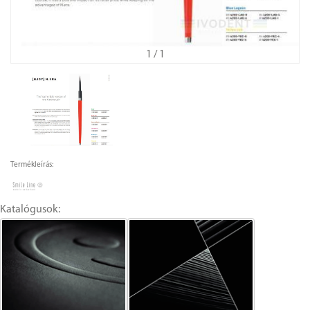
1
/ 1
Termékleírás:
Katalógusok: