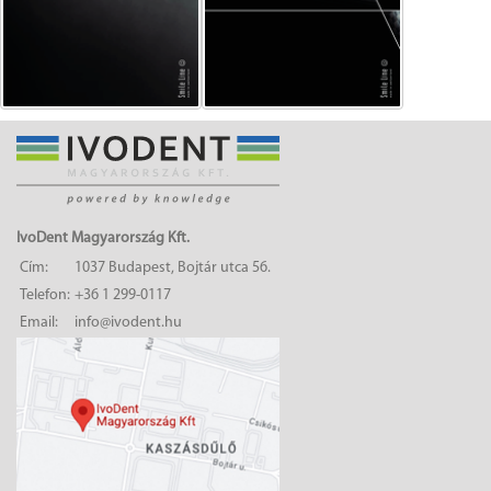
IvoDent Magyarország Kft.
Cím:
1037 Budapest, Bojtár utca 56.
Telefon:
+36 1 299-0117
Email:
info@ivodent.hu