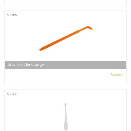
538892
Brush Holder orange
Raktáron!
550430