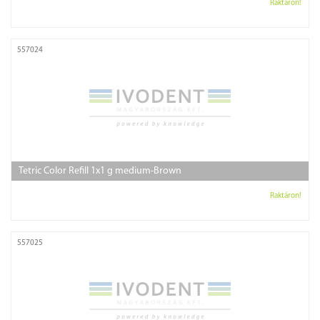
Raktáron!
557024
Tetric Color Refill 1x1 g medium-Brown
Raktáron!
557025