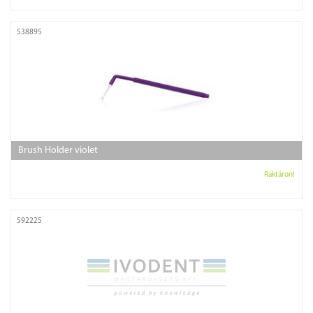
538895
Brush Holder violet
Raktáron!
592225