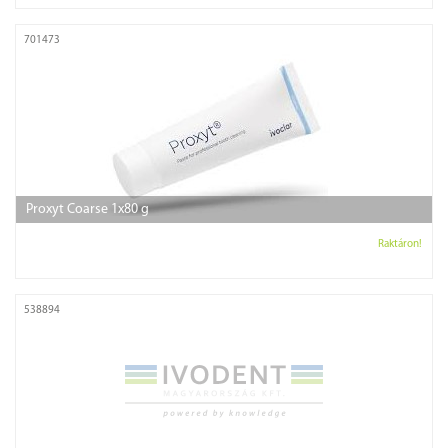
701473
Proxyt Coarse 1x80 g
Raktáron!
538894