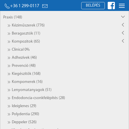
BELÉPÉS
+36 1 299-0117
Praxis (148)
Kéziműszerek (776)
Beragasztók (11)
Kompozitok (65)
Clinical 0%
Adhezívek (46)
Prevenció (48)
Kiegészítők (168)
Kompomerek (16)
Lenyomatanyagok (51)
Endodoncia-csonkfelépítés (28)
Ideiglenes (29)
Polydentia (290)
Deppeler (526)