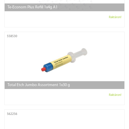
Te-Econom Plus Refill 1x4g A1
Raktáron!
558530
Total Etch Jumbo Assortment 1x30 g
Raktáron!
562256