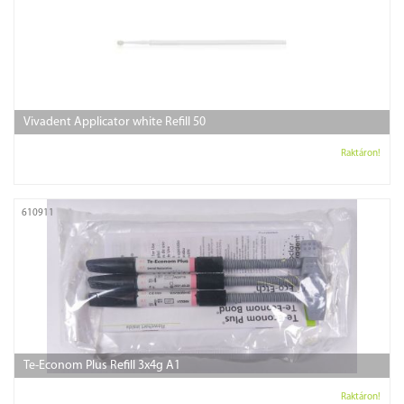
Vivadent Applicator white Refill 50
Raktáron!
610911
Te-Econom Plus Refill 3x4g A1
Raktáron!