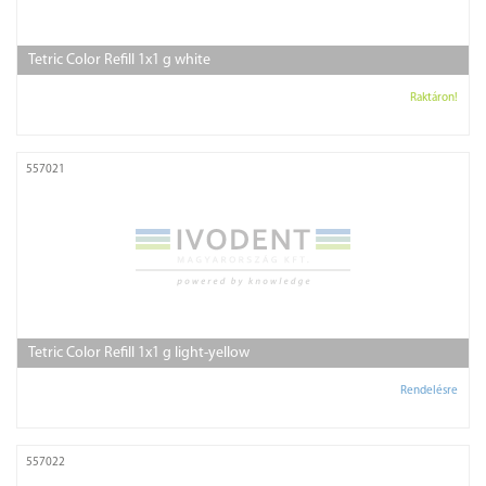
Tetric Color Refill 1x1 g white
Raktáron!
557021
Tetric Color Refill 1x1 g light-yellow
Rendelésre
557022