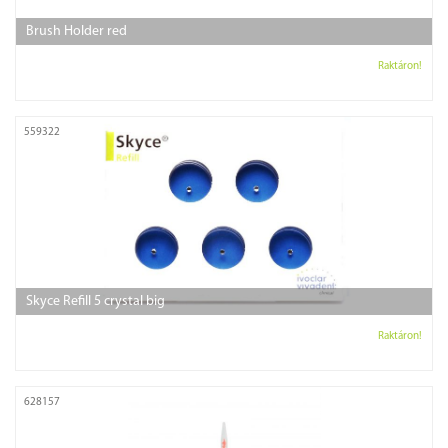
Brush Holder red
Raktáron!
559322
Skyce Refill 5 crystal big
Raktáron!
628157