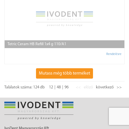
Tetric Ceram HB Refill 1x4 g 110/A1
Rendelésre
Mutass még több terméket
Találatok száma: 124 db
12
48
96
<<
előző
következő
>>
IvoDent Magyarország Kft.