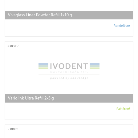
Vivaglass Liner Powder Refill 1x10 g
Rendelésre
538319
Variolink Ultra Refill 2x3 g
Raktáron!
538893