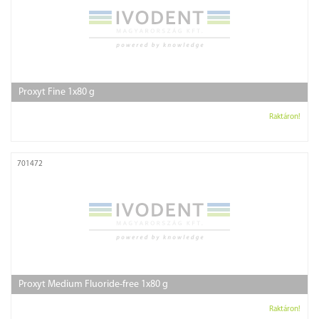
Proxyt Fine 1x80 g
Raktáron!
701472
Proxyt Medium Fluoride-free 1x80 g
Raktáron!