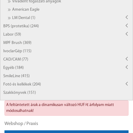
Vivadent fogászati anyagok
American Eagle
LM Dental (1)
BPS (protetika) (244)
Labor (59)
MPF Brush (369)
IvoclarGép (115)
CAD/CAM (77)
Egyéb (184)
SmileLine (415)
Fotó és kellékek (204)
Szakkönyvek (151)
A feltüntetett árak a dinamikusan változó HUF/€ árfolyam miatt
módosulhatnak!
Webshop
/
Praxis