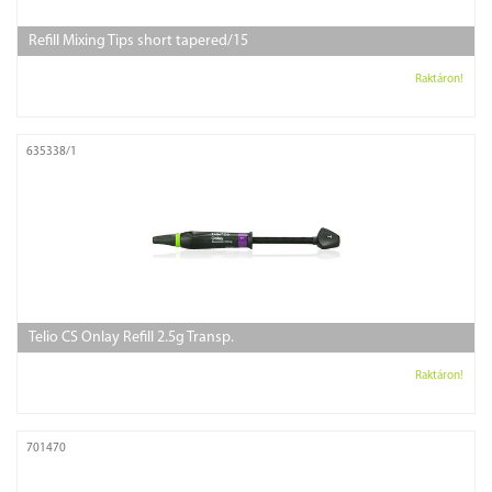
Refill Mixing Tips short tapered/15
Raktáron!
635338/1
Telio CS Onlay Refill 2.5g Transp.
Raktáron!
701470