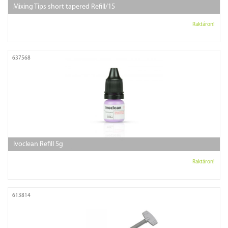
Mixing Tips short tapered Refill/15
Raktáron!
637568
Ivoclean Refill 5g
Raktáron!
613814