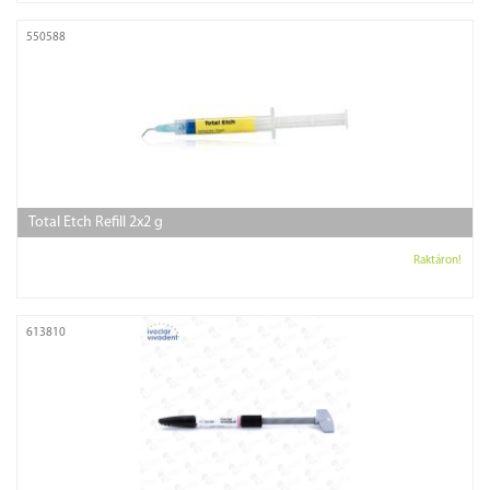
550588
Total Etch Refill 2x2 g
Raktáron!
613810