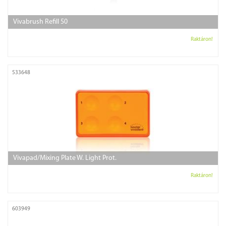
Vivabrush Refill 50
Raktáron!
533648
Vivapad/Mixing Plate W. Light Prot.
Raktáron!
603949