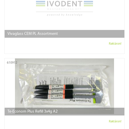
Vivaglass CEM PL Assortment
Raktáron!
610912
Te-Econom Plus Refill 3x4g A2
Raktáron!