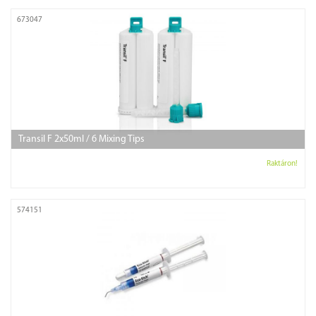
673047
Transil F 2x50ml / 6 Mixing Tips
Raktáron!
574151