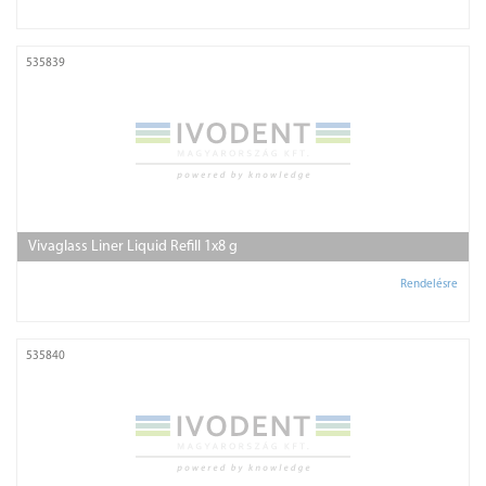
535839
Vivaglass Liner Liquid Refill 1x8 g
Rendelésre
535840