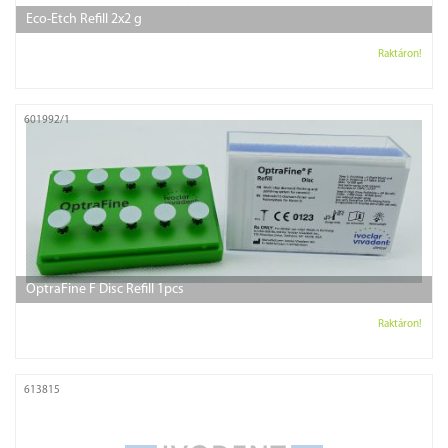
Eco-Etch Refill 2x2 g
Raktáron!
601992/1
OptraFine F Disc Refill 1pcs
Raktáron!
613815