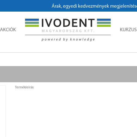
Árak, egyedi kedvezmények megjelenítéséhez
AKCIÓK
KURZU
Termékleírás: