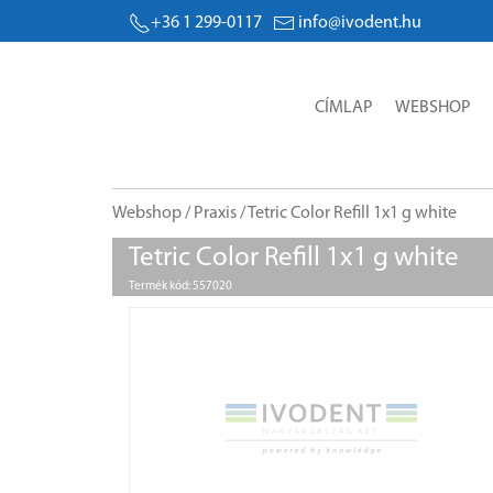
+36 1 299-0117
info@ivodent.hu
CÍMLAP
WEBSHOP
Webshop
/
Praxis
/ Tetric Color Refill 1x1 g white
Tetric Color Refill 1x1 g white
Termék kód: 557020