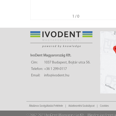
1
/ 0
IvoDent Magyarország Kft.
Cím:
1037 Budapest, Bojtár utca 56.
Telefon:
+36 1 299-0117
Email:
info@ivodent.hu
Általános Szolgáltatási Feltétele
Adatkezelési Szabályzat
Cookies
© 2007-2023 IvoDent Magyarország Kft.
Minden jog fennta