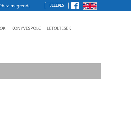
BELÉPÉS
, megrendeléshez kérjük, regisztráljon!
SOK
KÖNYVESPOLC
LETÖLTÉSEK