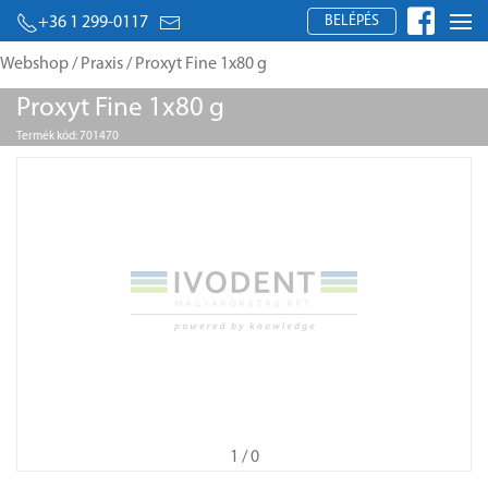
BELÉPÉS
+36 1 299-0117
Webshop
/
Praxis
/ Proxyt Fine 1x80 g
Proxyt Fine 1x80 g
Termék kód: 701470
1
/ 0