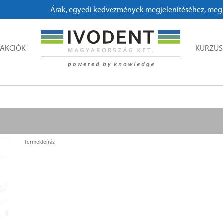
Árak, egyedi kedvezmények megjelenítéséhez, megrende
AKCIÓK
KURZU
Termékleírás: