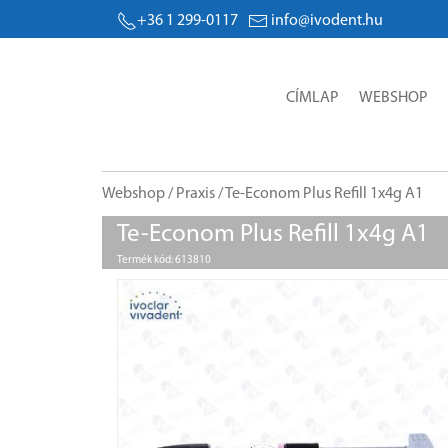
+36 1 299-0117
info@ivodent.hu
CÍMLAP
WEBSHOP
Webshop
/
Praxis
/ Te-Econom Plus Refill 1x4g A1
Te-Econom Plus Refill 1x4g A1
Termék kód: 613810