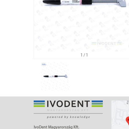
1
/ 1
IvoDent Magyarország Kft.