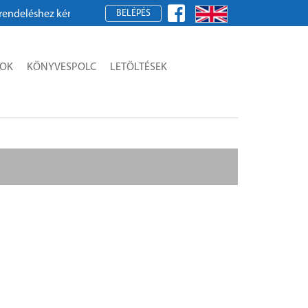
BELÉPÉS
léshez kérjük, regisztráljon!
SOK
KÖNYVESPOLC
LETÖLTÉSEK