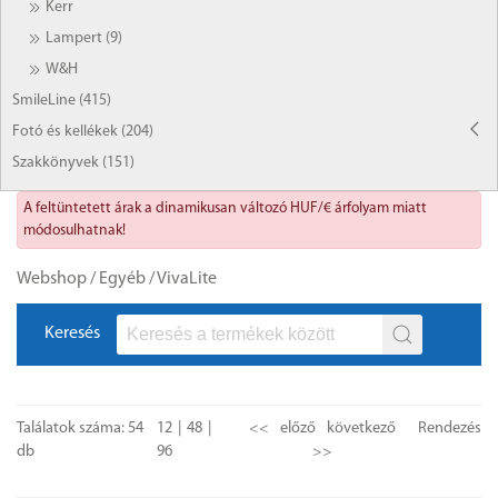
Kerr
Lampert (9)
W&H
SmileLine (415)
Fotó és kellékek (204)
Szakkönyvek (151)
A feltüntetett árak a dinamikusan változó HUF/€ árfolyam miatt
módosulhatnak!
Webshop
/
Egyéb
/
VivaLite
Keresés
Találatok száma: 54
12
48
<<
előző
következő
Rendezés
db
96
>>