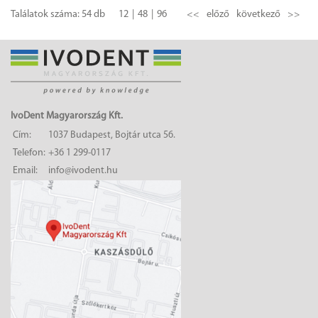
Találatok száma: 54 db
12
48
96
<<
előző
következő
>>
IvoDent Magyarország Kft.
Cím:
1037 Budapest, Bojtár utca 56.
Telefon:
+36 1 299-0117
Email:
info@ivodent.hu