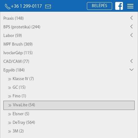
BELÉPÉS
+36 1 299-0117
Praxis (148)
BPS (protetika) (244)
Labor (59)
MPF Brush (369)
IvoclarGép (115)
CAD/CAM (77)
Egyéb (184)
Klasse IV (7)
GC (15)
Fino (1)
VivaLite (54)
Elsner (5)
DeTray (564)
3M (2)