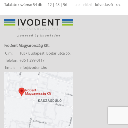
Találatok száma: 54 db
12
48
96
<<
előző
következő
>>
IvoDent Magyarország Kft.
Cím:
1037 Budapest, Bojtár utca 56.
Telefon:
+36 1 299-0117
Email:
info@ivodent.hu