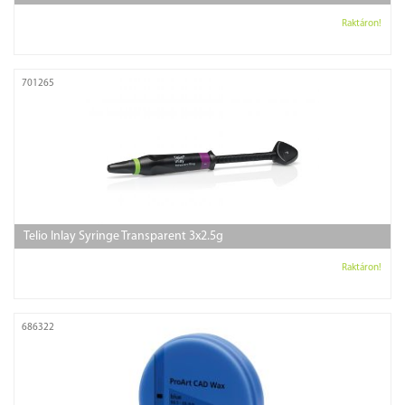
Raktáron!
701265
Telio Inlay Syringe Transparent 3x2.5g
Raktáron!
686322