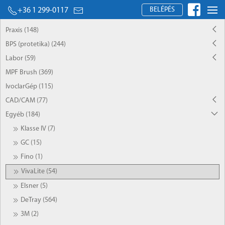
BELÉPÉS
+36 1 299-0117
Praxis (148)
BPS (protetika) (244)
Labor (59)
MPF Brush (369)
IvoclarGép (115)
CAD/CAM (77)
Egyéb (184)
Klasse IV (7)
GC (15)
Fino (1)
VivaLite (54)
Elsner (5)
DeTray (564)
3M (2)