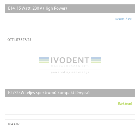
E14, 15 Watt, 230 V (High Power)
Rendelésre
OTT-LITEE27/25
E27/25W teljes spektrumú kompakt fénycső
Raktáron!
1043-02