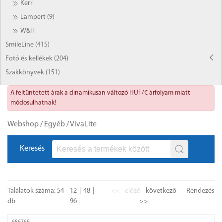
Kerr
Lampert (9)
W&H
SmileLine (415)
Fotó és kellékek (204)
Szakkönyvek (151)
A feltüntetett árak a dinamikusan változó HUF/€ árfolyam miatt
módosulhatnak!
Webshop
/
Egyéb
/
VivaLite
Keresés
Találatok száma: 54
12
48
<<
előző
következő
Rendezés
db
96
>>