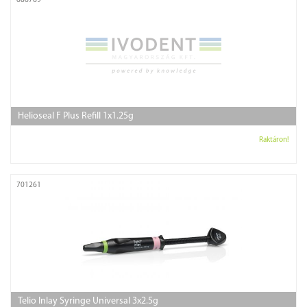
686769
Helioseal F Plus Refill 1x1.25g
Raktáron!
701261
Telio Inlay Syringe Universal 3x2.5g