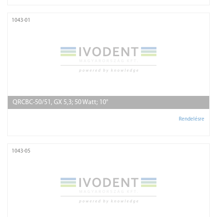
1043-01
QRCBC-50/51, GX 5,3; 50 Watt; 10°
Rendelésre
1043-05