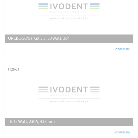
QRCBC-50/51, GX 5,3; 50 Watt; 36°
Rendelésre
1126-01
T8 15 Watt, 230 V, 438 mm
Rendelésre