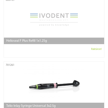
686769
Helioseal F Plus Refill 1x1.25g
Raktáron!
701261
Telio Inlay Syringe Universal 3x2.5g