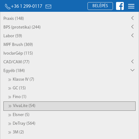
BELÉPÉS
+36 1 299-0117
Praxis (148)
BPS (protetika) (244)
Labor (59)
MPF Brush (369)
IvoclarGép (115)
CAD/CAM (77)
Egyéb (184)
Klasse IV (7)
GC (15)
Fino (1)
VivaLite (54)
Elsner (5)
DeTray (564)
3M (2)