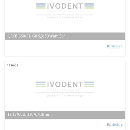
QRCBC-50/51, GX 5,3; 50 Watt; 36°
Rendelésre
1126-01
T8 15 Watt, 230 V, 438 mm
Rendelésre