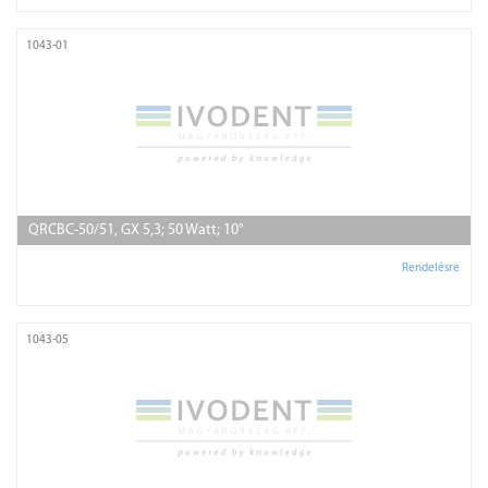
1043-01
QRCBC-50/51, GX 5,3; 50 Watt; 10°
Rendelésre
1043-05