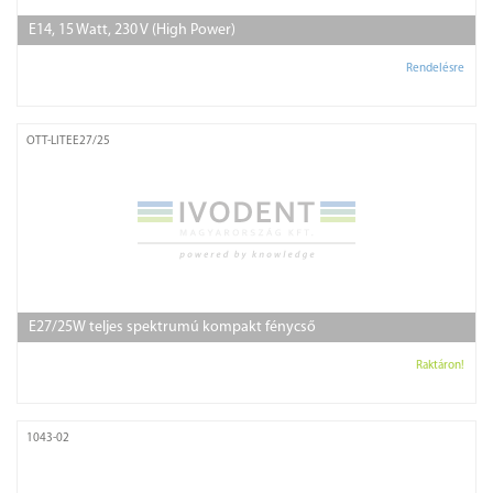
E14, 15 Watt, 230 V (High Power)
Rendelésre
OTT-LITEE27/25
E27/25W teljes spektrumú kompakt fénycső
Raktáron!
1043-02