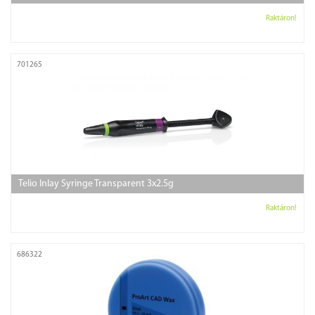
Raktáron!
701265
Telio Inlay Syringe Transparent 3x2.5g
Raktáron!
686322