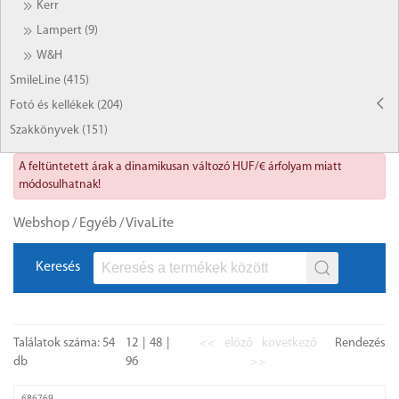
Kerr
Lampert (9)
W&H
SmileLine (415)
Fotó és kellékek (204)
Szakkönyvek (151)
A feltüntetett árak a dinamikusan változó HUF/€ árfolyam miatt
módosulhatnak!
Webshop
/
Egyéb
/
VivaLite
Keresés
Találatok száma: 54
12
48
<<
előző
következő
Rendezés
db
96
>>