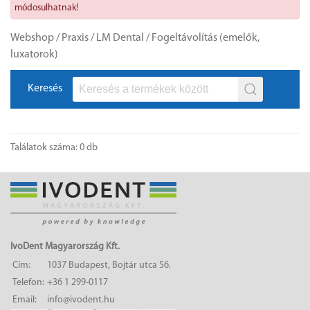
módosulhatnak!
Webshop
/
Praxis
/
LM Dental
/
Fogeltávolítás (emelők,
luxatorok)
Keresés
Találatok száma: 0 db
IvoDent Magyarország Kft.
Cím:
1037 Budapest, Bojtár utca 56.
Telefon:
+36 1 299-0117
Email:
info@ivodent.hu