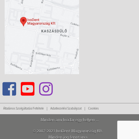
Általános Szolgáltatási Feltétele
Adatkezelési Szabályzat
Cookies
Minden ami Ivoclar egy helyen ...
© 2007-2023 IvoDent Magyarország Kft.
Minden jog fenntarva