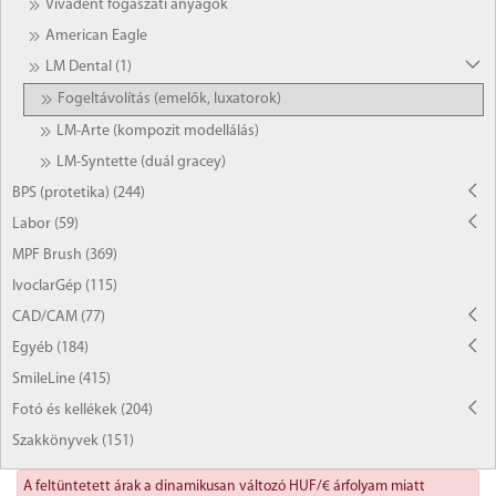
Vivadent fogászati anyagok
American Eagle
LM Dental (1)
Fogeltávolítás (emelők, luxatorok)
LM-Arte (kompozit modellálás)
LM-Syntette (duál gracey)
BPS (protetika) (244)
Labor (59)
MPF Brush (369)
IvoclarGép (115)
CAD/CAM (77)
Egyéb (184)
SmileLine (415)
Fotó és kellékek (204)
Szakkönyvek (151)
A feltüntetett árak a dinamikusan változó HUF/€ árfolyam miatt