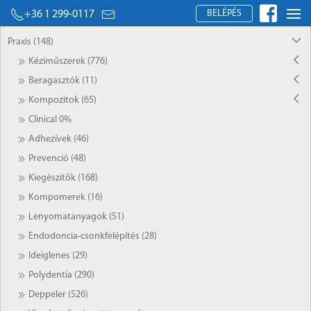
BELÉPÉS
+36 1 299-0117
Praxis (148)
Kéziműszerek (776)
Beragasztók (11)
Kompozitok (65)
Clinical 0%
Adhezívek (46)
Prevenció (48)
Kiegészítők (168)
Kompomerek (16)
Lenyomatanyagok (51)
Endodoncia-csonkfelépítés (28)
Ideiglenes (29)
Polydentia (290)
Deppeler (526)