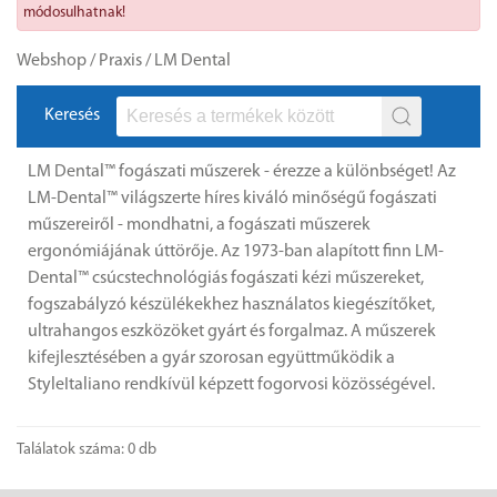
módosulhatnak!
Webshop
/
Praxis
/
LM Dental
Keresés
LM Dental™ fogászati műszerek - érezze a különbséget! Az
LM-Dental™ világszerte híres kiváló minőségű fogászati ​​
műszereiről - mondhatni, a fogászati ​​műszerek
ergonómiájának úttörője. Az 1973-ban alapított finn LM-
Dental™ csúcstechnológiás fogászati ​​kézi műszereket,
fogszabályzó készülékekhez használatos kiegészítőket,
ultrahangos eszközöket gyárt és forgalmaz. A műszerek
kifejlesztésében a gyár szorosan együttműködik a
StyleItaliano rendkívül képzett fogorvosi közösségével.
Találatok száma: 0 db