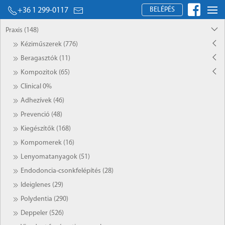
BELÉPÉS
+36 1 299-0117
Praxis (148)
Kéziműszerek (776)
Beragasztók (11)
Kompozitok (65)
Clinical 0%
Adhezívek (46)
Prevenció (48)
Kiegészítők (168)
Kompomerek (16)
Lenyomatanyagok (51)
Endodoncia-csonkfelépítés (28)
Ideiglenes (29)
Polydentia (290)
Deppeler (526)