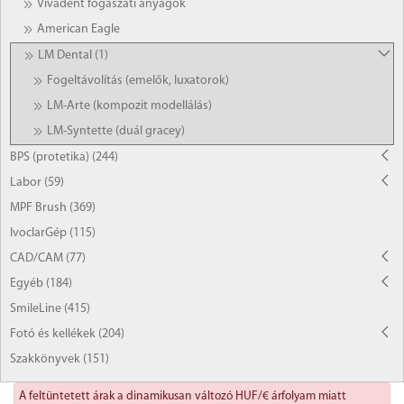
Vivadent fogászati anyagok
American Eagle
LM Dental (1)
Fogeltávolítás (emelők, luxatorok)
LM-Arte (kompozit modellálás)
LM-Syntette (duál gracey)
BPS (protetika) (244)
Labor (59)
MPF Brush (369)
IvoclarGép (115)
CAD/CAM (77)
Egyéb (184)
SmileLine (415)
Fotó és kellékek (204)
Szakkönyvek (151)
A feltüntetett árak a dinamikusan változó HUF/€ árfolyam miatt