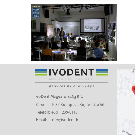
IvoDent Magyarország Kft.
Cím:
1037 Budapest, Bojtár utca 56.
Telefon:
+36 1 299-0117
Email:
info@ivodent.hu