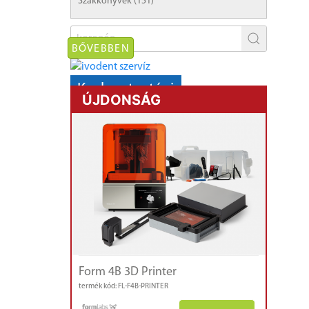
Szakkönyvek (151)
BŐVEBBEN
Karbantartási
ÚJDONSÁG
AKCIÓ!
kályhák,
mikromotorok
Form 4B 3D Printer
termék kód: FL-F4B-PRINTER