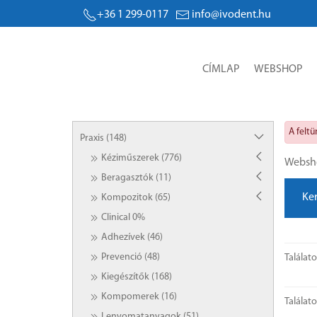
+36 1 299-0117
info@ivodent.hu
CÍMLAP
WEBSHOP
A felt
Praxis (148)
Kéziműszerek (776)
Websh
Beragasztók (11)
Ke
Kompozitok (65)
Clinical 0%
Adhezívek (46)
Prevenció (48)
Találat
Kiegészítők (168)
Kompomerek (16)
Találat
Lenyomatanyagok (51)