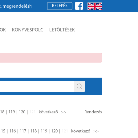
BELÉPÉS
rjük, regisztráljon!
SOK
KÖNYVESPOLC
LETÖLTÉSEK
18
119
120
121
következő
>>
Rendezés
115
116
117
118
119
120
121
következő
>>