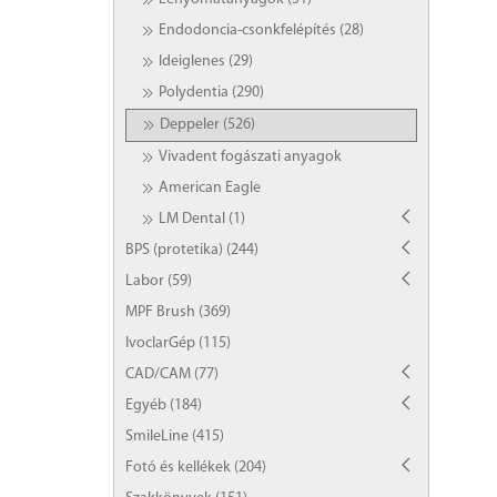
Endodoncia-csonkfelépítés (28)
Ideiglenes (29)
Polydentia (290)
Deppeler (526)
Vivadent fogászati anyagok
American Eagle
LM Dental (1)
BPS (protetika) (244)
Labor (59)
MPF Brush (369)
IvoclarGép (115)
CAD/CAM (77)
Egyéb (184)
SmileLine (415)
Fotó és kellékek (204)