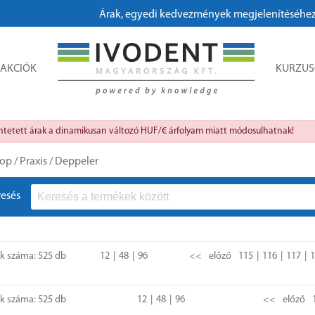
Árak, egyedi kedvezmények megjelenítéséhez, megrendeléshez ké
AKCIÓK
KURZU
üntetett árak a dinamikusan változó HUF/€ árfolyam miatt módosulhatnak!
op
/
Praxis
/
Deppeler
resés
ok száma: 525 db
12
48
96
<<
előző
115
116
117
1
ok száma: 525 db
12
48
96
<<
előző