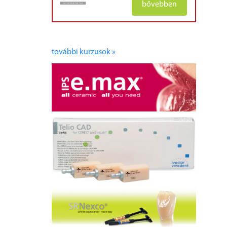
bővebben
további kurzusok »