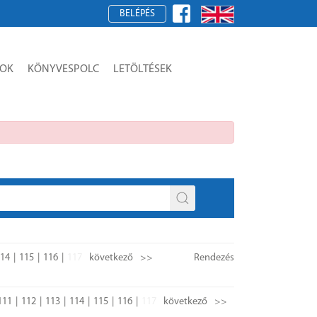
BELÉPÉS
SOK
KÖNYVESPOLC
LETÖLTÉSEK
14
115
116
117
következő
>>
Rendezés
111
112
113
114
115
116
117
következő
>>