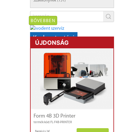
Szakkönyvek (151)
BŐVEBBEN
Karbantartási
ÚJDONSÁG
AKCIÓ!
kályhák,
mikromotorok
Form 4B 3D Printer
termék kód: FL-F4B-PRINTER