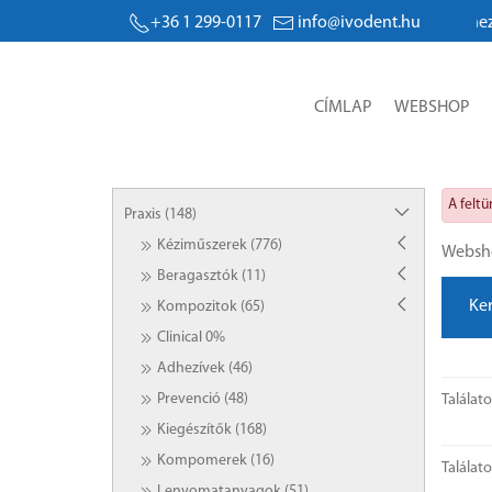
Árak, egyedi kedvezmények megjelenítéséhez, megre
+36 1 299-0117
info@ivodent.hu
CÍMLAP
WEBSHOP
A felt
Praxis (148)
Kéziműszerek (776)
Websh
Beragasztók (11)
Ke
Kompozitok (65)
Clinical 0%
Adhezívek (46)
Prevenció (48)
Találat
Kiegészítők (168)
Kompomerek (16)
Találat
Lenyomatanyagok (51)