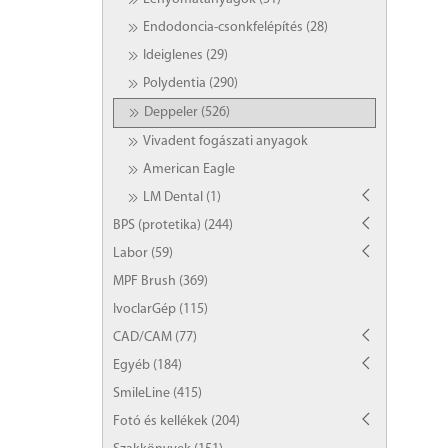
Endodoncia-csonkfelépítés (28)
Ideiglenes (29)
Polydentia (290)
Deppeler (526)
Vivadent fogászati anyagok
American Eagle
LM Dental (1)
BPS (protetika) (244)
Labor (59)
MPF Brush (369)
IvoclarGép (115)
CAD/CAM (77)
Egyéb (184)
SmileLine (415)
Fotó és kellékek (204)