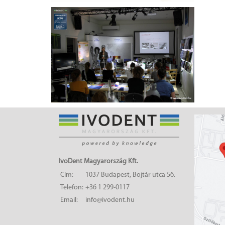
IvoDent Magyarország Kft.
Cím:
1037 Budapest, Bojtár utca 56.
Telefon:
+36 1 299-0117
Email:
info@ivodent.hu