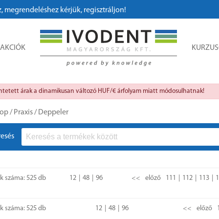
ndeléshez kérjük, regisztráljon!
AKCIÓK
KURZU
üntetett árak a dinamikusan változó HUF/€ árfolyam miatt módosulhatnak!
op
/
Praxis
/
Deppeler
resés
ok száma: 525 db
12
48
96
<<
előző
111
112
113
1
ok száma: 525 db
12
48
96
<<
előző