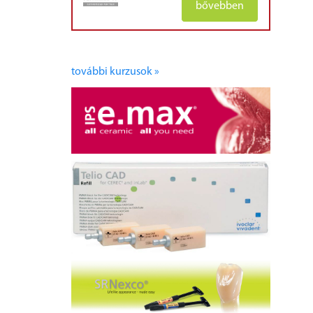
bővebben
további kurzusok »