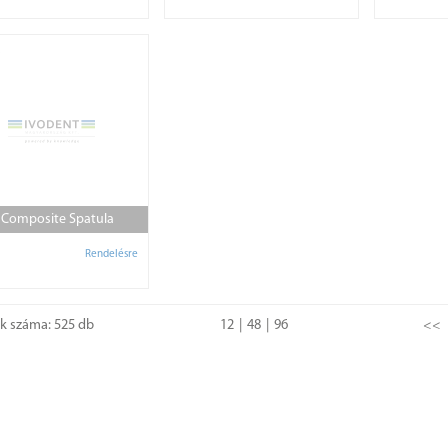
 Composite Spatula
Rendelésre
ok száma: 525 db
12
48
96
<<