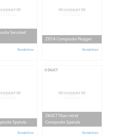
osite Serrated
ZI51A Composite Plugger
Rendelésre
Rendelésre
D-ZI62CT
ZI62CT Titan nitrid
posite Spatula
Composite Spatula
Rendelésre
Rendelésre