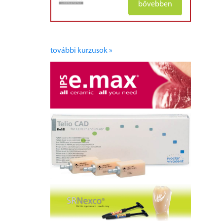
bővebben
további kurzusok »