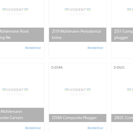
Mühlemann Root
ZI19 Mühlmann Periodontal
ZI51 Comp
ing file
knive
plugger
Rendelésre
Rendelésre
A
D-ZI58A
D-ZI62C
A Mühlemann
site Carvers
ZI58A Composite Plugger
ZI62C Com
Rendelésre
Rendelésre