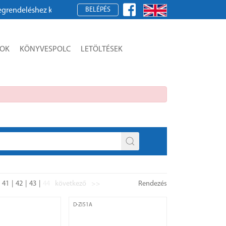
BELÉPÉS
 kérjük, regisztráljon!
SOK
KÖNYVESPOLC
LETÖLTÉSEK
41
42
43
44
következő
>>
Rendezés
D-ZI51A