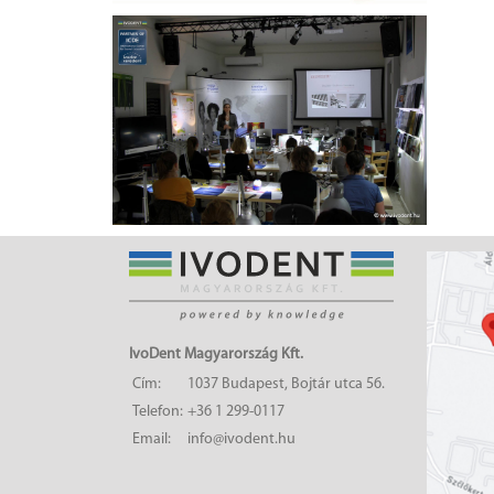
IvoDent Magyarország Kft.
Cím:
1037 Budapest, Bojtár utca 56.
Telefon:
+36 1 299-0117
Email:
info@ivodent.hu