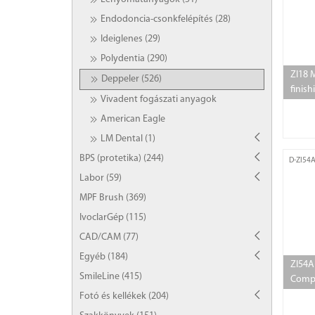
Endodoncia-csonkfelépítés (28)
Ideiglenes (29)
Polydentia (290)
ZI18 
Deppeler (526)
finish
Vivadent fogászati anyagok
American Eagle
LM Dental (1)
BPS (protetika) (244)
D-ZI54
Labor (59)
MPF Brush (369)
IvoclarGép (115)
CAD/CAM (77)
Egyéb (184)
ZI54
SmileLine (415)
Compo
Fotó és kellékek (204)