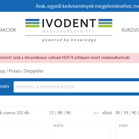
Árak, egyedi kedvezmények megjelenítéséhez, megrendeléshez
AKCIÓK
KURZU
üntetett árak a dinamikusan változó HUF/€ árfolyam miatt módosulhatnak!
op
/
Praxis
/
Deppeler
resés
ok száma: 525 db
12
48
96
<<
előző
38
39
40
D-ZI19
D-ZI51