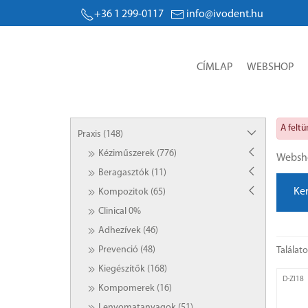
+36 1 299-0117
info@ivodent.hu
CÍMLAP
WEBSHOP
A felt
Praxis (148)
Kéziműszerek (776)
Websh
Beragasztók (11)
Ke
Kompozitok (65)
Clinical 0%
Adhezívek (46)
Prevenció (48)
Találat
Kiegészítők (168)
D-ZI18
Kompomerek (16)
Lenyomatanyagok (51)