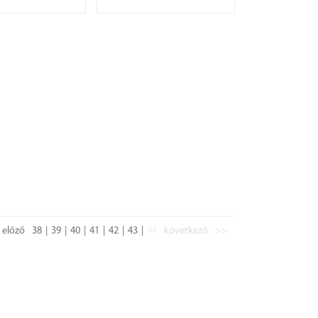
előző
38
39
40
41
42
43
44
következő
>>