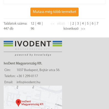
Mutass még több terméket
Találatok száma:
12
48
<<
előző
1
2
3
4
5
6
7
447 db
96
következő
>>
IvoDent Magyarország Kft.
Cím:
1037 Budapest, Bojtár utca 56.
Telefon:
+36 1 299-0117
Email:
info@ivodent.hu