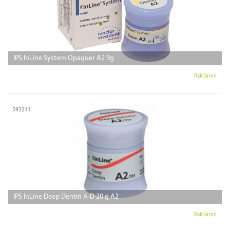
IPS InLine System Opaquer A2 9g
Raktáron!
593211
IPS InLine Deep Dentin A-D 20 g A2
Raktáron!