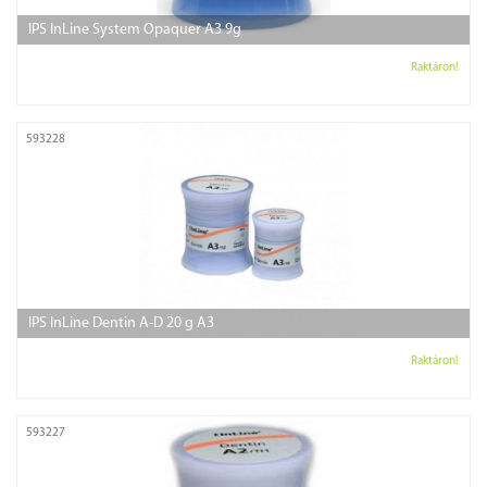
IPS InLine System Opaquer A3 9g
Raktáron!
593228
IPS InLine Dentin A-D 20 g A3
Raktáron!
593227