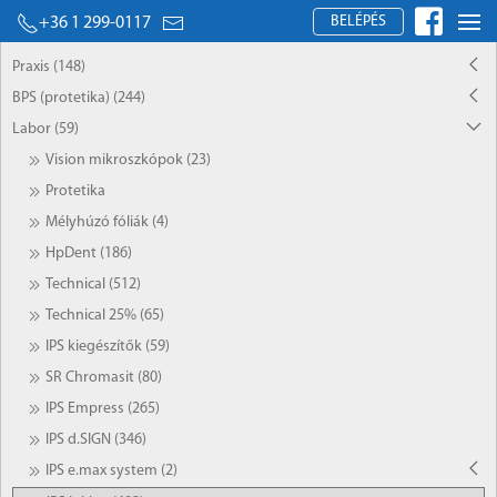
BELÉPÉS
+36 1 299-0117
Praxis (148)
BPS (protetika) (244)
Labor (59)
Vision mikroszkópok (23)
Protetika
Mélyhúzó fóliák (4)
HpDent (186)
Technical (512)
Technical 25% (65)
IPS kiegészítők (59)
SR Chromasit (80)
IPS Empress (265)
IPS d.SIGN (346)
IPS e.max system (2)