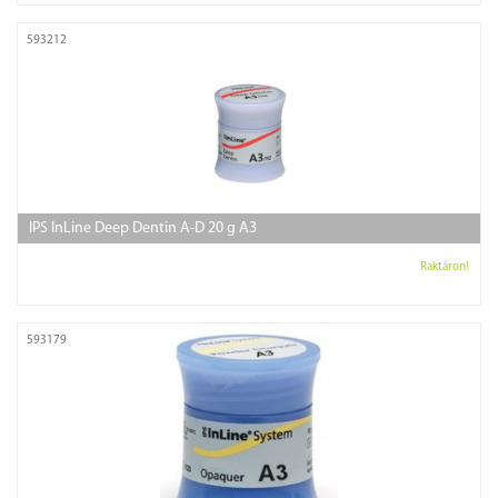
593212
IPS InLine Deep Dentin A-D 20 g A3
Raktáron!
593179