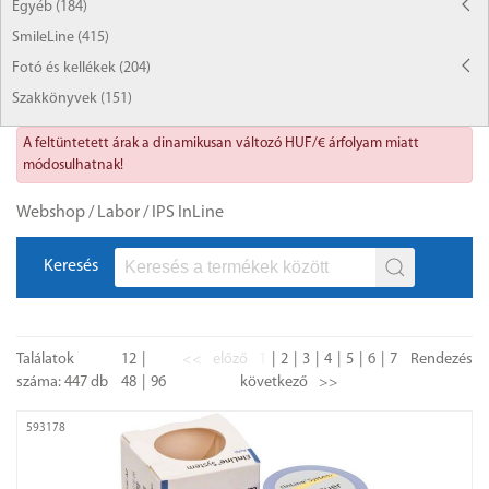
Egyéb (184)
SmileLine (415)
Fotó és kellékek (204)
Szakkönyvek (151)
A feltüntetett árak a dinamikusan változó HUF/€ árfolyam miatt
módosulhatnak!
Webshop
/
Labor
/
IPS InLine
Keresés
Találatok
12
<<
előző
1
2
3
4
5
6
7
Rendezés
száma: 447 db
48
96
következő
>>
593178