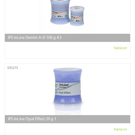
IPS InLine Dentin A-D 100 g A3
Raktáron!
593275
IPS InLine Opal Effect 20 g 1
Raktáron!