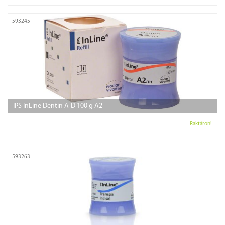
593245
IPS InLine Dentin A-D 100 g A2
Raktáron!
593263