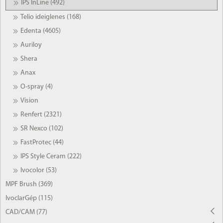
IPS InLine (492)
Telio ideiglenes (168)
Edenta (4605)
Auriloy
Shera
Anax
O-spray (4)
Vision
Renfert (2321)
SR Nexco (102)
FastProtec (44)
IPS Style Ceram (222)
Ivocolor (53)
MPF Brush (369)
IvoclarGép (115)
CAD/CAM (77)