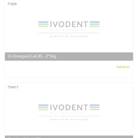
71009
O-Omegasil Lab 85 - 2*5kg
Raktáron!
750417