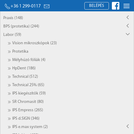
BELÉPÉS
+36 1 299-0117
Praxis (148)
BPS (protetika) (244)
Labor (59)
Vision mikroszkópok (23)
Protetika
Mélyhúzó fóliák (4)
HpDent (186)
Technical (512)
Technical 25% (65)
IPS kiegészítők (59)
SR Chromasit (80)
IPS Empress (265)
IPS d.SIGN (346)
IPS e.max system (2)