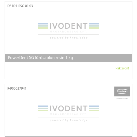
DF-R01-PSG-01.03
PowerDent SG fúrósablon resin 1 kg
Raktáron!
R-900037941