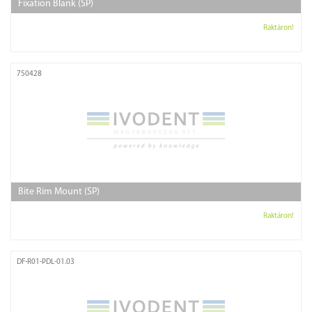
Fixation Blank (SP)
Raktáron!
750428
Bite Rim Mount (SP)
Raktáron!
DF-R01-PDL-01.03