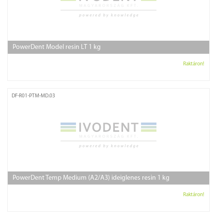
PowerDent Model resin LT 1 kg
Raktáron!
DF-R01-PTM-MD.03
PowerDent Temp Medium (A2/A3) ideiglenes resin 1 kg
Raktáron!