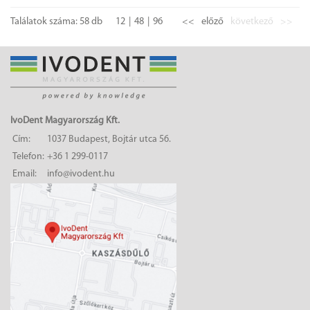
Találatok száma: 58 db
12
48
96
<<
előző
következő
>>
IvoDent Magyarország Kft.
Cím:
1037 Budapest, Bojtár utca 56.
Telefon:
+36 1 299-0117
Email:
info@ivodent.hu