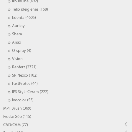
IPS InLine (492)
Telio ideiglenes (168)
Edenta (4605)
Auriloy
Shera
Anax
O-spray (4)
Vision
Renfert (2321)
SR Nexco (102)
FastProtec (44)
IPS Style Ceram (222)
Ivocolor (53)
MPF Brush (369)
IvoclarGép (115)
CAD/CAM (77)