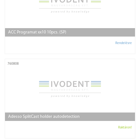
ACC Programat xx10 10pcs. (SP)
Rendelésre
760808
Adesso SplitCast holder autodetection
Raktáron!