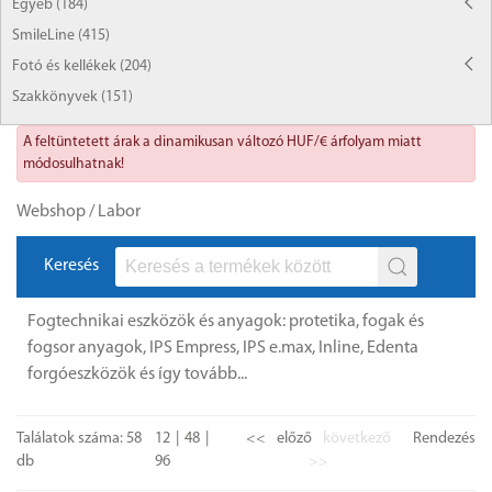
Egyéb (184)
SmileLine (415)
Fotó és kellékek (204)
Szakkönyvek (151)
A feltüntetett árak a dinamikusan változó HUF/€ árfolyam miatt
módosulhatnak!
Webshop
/
Labor
Keresés
Fogtechnikai eszközök és anyagok: protetika, fogak és
fogsor anyagok, IPS Empress, IPS e.max, Inline, Edenta
forgóeszközök és így tovább...
Találatok száma: 58
12
48
<<
előző
következő
Rendezés
db
96
>>