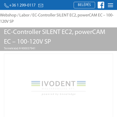
BELÉPÉS
+36 1 299-0117
Webshop
/
Labor
/ EC-Controller SILENT EC2, powerCAM EC – 100-
120V SP
EC-Controller SILENT EC2, powerCAM
EC – 100-120V SP
Termék kód: R-900037941