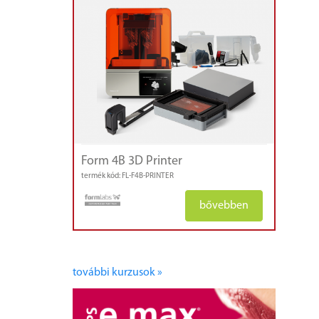
kályhák,
mikromotorok
Form 4B 3D Printer
termék kód: FL-F4B-PRINTER
bővebben
további kurzusok »