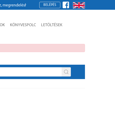
BELÉPÉS
rendeléshez kérjük, regisztráljon!
SOK
KÖNYVESPOLC
LETÖLTÉSEK