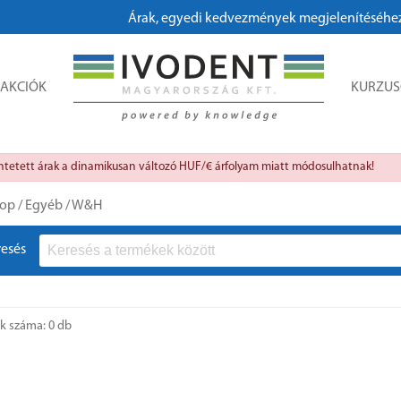
Árak, egyedi kedvezmények megjelenítéséhez, meg
AKCIÓK
KURZU
üntetett árak a dinamikusan változó HUF/€ árfolyam miatt módosulhatnak!
op
/
Egyéb
/
W&H
resés
ok száma: 0 db