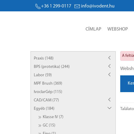
+36 1 299-0117
info@ivodent.hu
CÍMLAP
WEBSHOP
A felt
Praxis (148)
BPS (protetika) (244)
Websh
Labor (59)
Ke
MPF Brush (369)
IvoclarGép (115)
CAD/CAM (77)
Egyéb (184)
Találat
Klasse IV (7)
GC (15)
Fino (1)