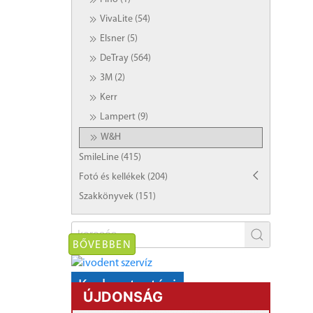
VivaLite (54)
Elsner (5)
DeTray (564)
3M (2)
Kerr
Lampert (9)
W&H
SmileLine (415)
Fotó és kellékek (204)
Szakkönyvek (151)
BŐVEBBEN
Karbantartási
ÚJDONSÁG
AKCIÓ!